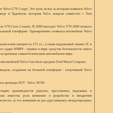
н Volvo C70 Coupe. Это купе, вслед за которым появился Volvo
воде в Уддевалла, которым Volvo владела совместно с Tom
ь V70 Cross Country. В 2000 выходит Volvo V70 2000 второго
большой платформе. Одновременно появился автомобиль Volvo
азан в имел мощность 272 л.с., а также надуваемый занавес IC и
го удара WHIPS - первые в мире средства безопасности такого
дель признана самым безопасным автомобилем мира.
 автомобилей Volvo Cars было продано Ford Motor Company.
одель, созданная на большой платформе - спортивный Volvo
ась премьера SUV - Volvo XC90.
утацию производителя дорогих, престижных, надежных и
око известна роль компании в разработке и внедрении
асности, за что компания не раз удастаивалась международных