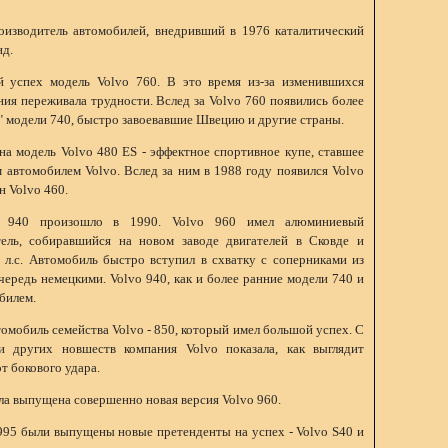
оизводитель автомобилей, внедривший в 1976 каталитический
нд.
 успех модель Volvo 760. В это время из-за изменившихся
ия переживала трудности. Вслед за Volvo 760 появились более
" модели 740, быстро завоевавшие Швецию и другие страны.
а модель Volvo 480 ES - эффектное спортивное купе, ставшее
автомобилем Volvo. Вслед за ним в 1988 году появился Volvo
н Volvo 460.
 940 произошло в 1990. Volvo 960 имел алюминиевый
ель, собиравшийся на новом заводе двигателей в Сковде и
 л.с. Автомобиль быстро вступил в схватку с соперниками из
очередь немецкими. Volvo 940, как и более ранние модели 740 и
билем.
омобиль семейства Volvo - 850, который имел большой успех. С
 других новшеств компания Volvo показала, как выглядит
т бокового удара.
ла выпущена совершенно новая версия Volvo 960.
1995 были выпущены новые претенденты на успех - Volvo S40 и