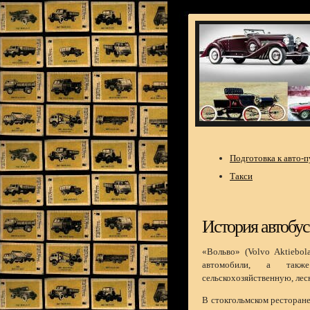
Подготовка к авто-
Такси
История автобус
«Вольво» (Volvo Aktiebol
автомобили, а также
сельскохозяйственную, лес
В стокгольмском ресторане