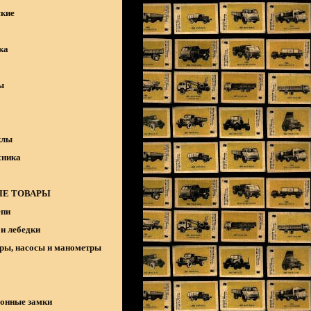
кие
ка
ы
клы
хника
Е ТОВАРЫ
епи
и лебедки
ры, насосы и манометры
онные замки