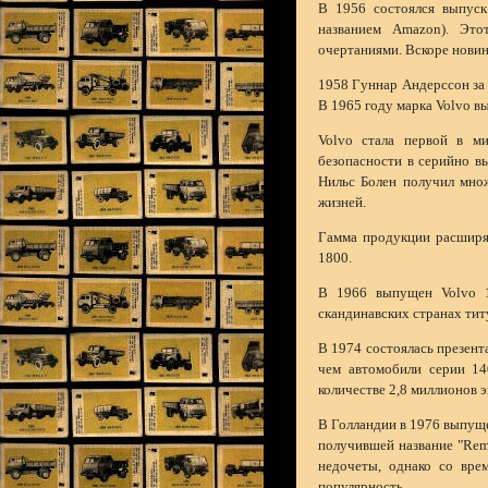
В 1956 состоялся выпуск
названием Amazon). Это
очертаниями. Вскоре новин
1958 Гуннар Андерссон за
В 1965 году марка Volvo в
Volvo стала первой в м
безопасности в серийно в
Нильс Болен получил множ
жизней.
Гамма продукции расширял
1800.
В 1966 выпущен Volvo 1
скандинавских странах тит
В 1974 состоялась презент
чем автомобили серии 14
количестве 2,8 миллионов э
В Голландии в 1976 выпуще
получившей название "Rem-
недочеты, однако со врем
популярность.