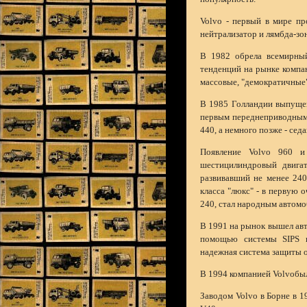
Volvo - первый в мире пр
нейтрализатор и лямбда-зо
В 1982 обрела всемирный
тенденций на рынке компан
массовые, "демократичные
В 1985 Голландии выпущен
первым переднеприводным 
440, а немного позже - седа
Появление Volvo 960 и
шестицилиндровый двигат
развивавший не менее 240
класса "люкс" - в первую 
240, стал народным автомо
В 1991 на рынок вышел авт
помощью системы SIPS и
надежная система защиты о
В 1994 компанией Volvoбы
Заводом Volvo в Борне в 