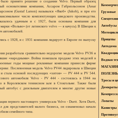
 было принято решение о создании Volvo. Первый образец
Коммерчес
ный основателями компании, Ассаром Габриэльсоном (Assar
арсоном (Gustaf Larson) назывался «Якоб» (Jakob), и при его
Грузовые
максимальное число комплектующих шведского производства.
Спецтехни
оказалось удачным и с 1927, была основана компания для
Автобусы
марки «Вольво» (от латинского volvo — я качусь). В Швеции к
яч автомобилей.
Мотоцикл
Прицепы
лись с 1928, и с 1931 компания лидирует в Европе по выпуску
Автодома
Квадроци
ания разработала сравнительно недорогие модели Volvo PV36 и
авшие «народными». Война помешала продаже этих моделей в
Водная те
евоенные годы мощные рекламные компании принесли фирме
МАГАЗИН
мерике. Послевоенная модель Volvo PV44 лидировала в Швеции
 и стала основой последующих «хитов» — PV 444 и PV 544.
ПОЛЕЗНЫ
сового автомобиля Volvo - PV 444 - состоялась в 1944 на
Тросы и ц
vo в Королевском теннисном зале в Стокгольме. Также были
Домкраты 
вый автобус с дизельным двигателем и многие другие новые
Компрессо
Лопаты
ация первого настоящего универсала Volvo - Duett. Хотя Duett,
л для представителей малого бизнеса, он ознаменовал начало
Канистры
обили семейного типа.
Противоуг