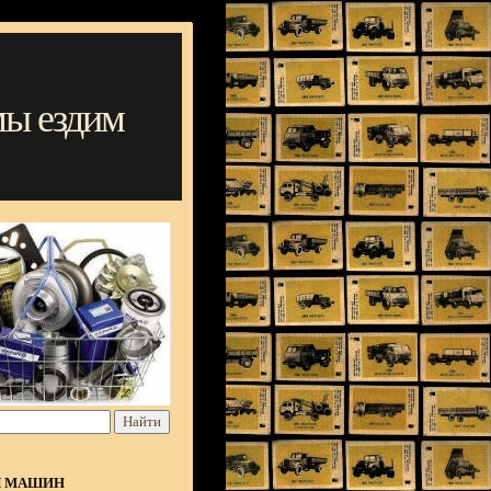
мы ездим
Я МАШИН