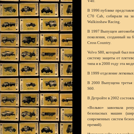
V40.
В 1996 публике представле
C70 Cab, собирали на за
Walkinshaw Racing.
В 1997 Выпущен автомобил
поколения, созданный на 
Cross Country.
Volvo S80, который был пок
систему защиты от плетево
типа и в 2000 году эта мо
В 1999 отделение легковых
В 2000 Выпущена третья м
S60.
В Детройте в 2002 состоял
«Вольво» завоевала реп
безопасных машин (шир
современных систем безоп
премий).