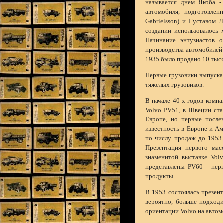
называется днем Якоба -
автомобиля, подготовлен
Gabrielsson) и Густавом Л
создании использовалось 
Начинание энтузиастов 
производства автомобилей 
1935 было продано 10 тыс
Первые грузовики выпуска
тяжелых грузовиков.
В начале 40-х годов комп
Volvo PV51, в Швеции ст
Европе, но первые посл
известность в Европе и А
по числу продаж до 1953
Презентация первого мас
знаменитой выставке Vol
представлены PV60 - пер
продукты.
В 1953 состоялась презент
вероятно, больше подходи
ориентации Volvo на автом