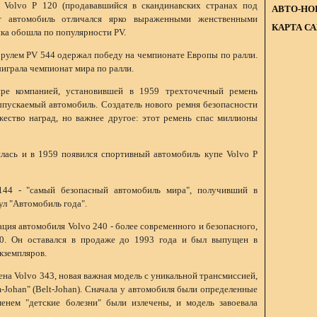
 Volvo P 120 (продававшийся в скандинавских странах под
АВТО-НО
т автомобиль отличался ярко выраженными женственными
КАРТА С
ка обошла по популярности PV.
 рулем PV 544 одержал победу на чемпионате Европы по ралли.
ыиграла чемпионат мира по ралли.
ире компанией, установившей в 1959 трехточечный ремень
ыпускаемый автомобиль. Создатель нового ремня безопасности
ество наград, но важнее другое: этот ремень спас миллионы
ась и в 1959 появился спортивный автомобиль купе Volvo P
44 - "самый безопасный автомобиль мира", получивший в
ул "Автомобиль года".
ация автомобиля Volvo 240 - более современного и безопасного,
0. Он оставался в продаже до 1993 года и был выпущен в
кземпляров.
на Volvo 343, новая важная модель с уникальной трансмиссией,
Johan" (Belt-Johan). Сначала у автомобиля были определенные
енем "детские болезни" были излечены, и модель завоевала