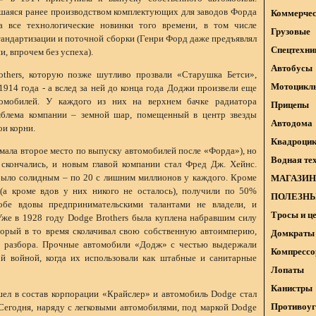
шаяся ранее производством комплектующих для заводов Форда
Коммерчес
 все технологические новинки того времени, в том числе
Грузовые
андартизации и поточной сборки (Генри Форд даже предъявлял
Спецтехни
, впрочем без успеха).
Автобусы
thers, которую позже шутливо прозвали «Старушка Бетси»,
Мотоцикл
1914 года - а вслед за ней до конца года Доджи произвели еще
омобилей. У каждого из них на верхнем бачке радиатора
Прицепы
мблема компании – земной шар, помещенный в центр звезды
Автодома
ои корни.
Квадроци
мала второе место по выпуску автомобилей после «Форда»), но
Водная те
скончались, и новым главой компании стал Фред Дж. Хейнс.
ыло солидным – по 20 с лишним миллионов у каждого. Кроме
МАГАЗИН
 (а кроме вдов у них никого не осталось), получили по 50%
ПОЛЕЗНЫ
обе вдовы предпринимательскими талантами не владели, и
Тросы и ц
Уже в 1928 году Dodge Brothers была куплена набравшим силу
орый в то время сколачивал свою собственную автоимперию,
Домкраты 
ез разбора. Прочные автомобили «Додж» с честью выдержали
Компрессо
й войной, когда их использовали как штабные и санитарные
Лопаты
Канистры
ел в состав корпорации «Крайслер» и автомобиль Dodge стал
Противоуг
 Сегодня, наряду с легковыми автомобилями, под маркой Dodge