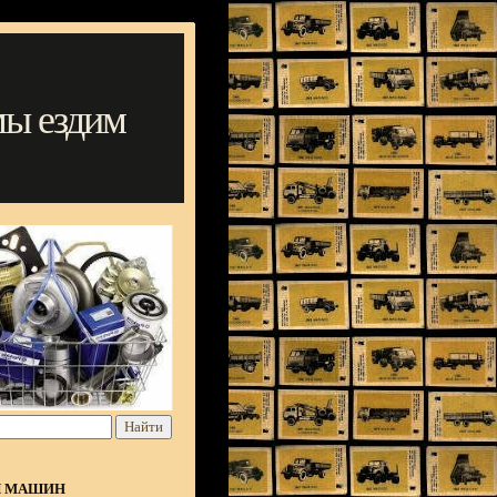
мы ездим
Я МАШИН