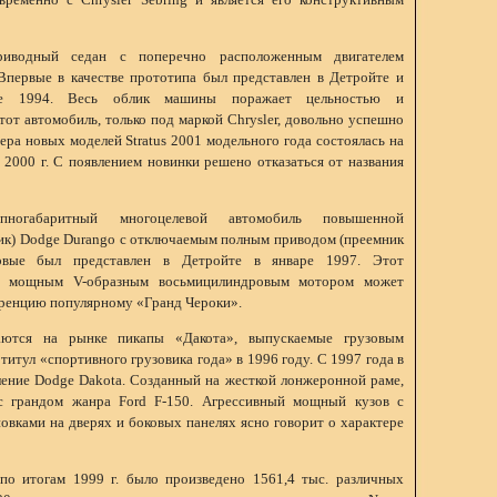
приводный седан с поперечно расположенным двигателем
. Впервые в качестве прототипа был представлен в Детройте и
ре 1994. Весь облик машины поражает цельностью и
этот автомобиль, только под маркой Chrysler, довольно успешно
ера новых моделей Stratus 2001 модельного года состоялась на
 2000 г. С появлением новинки решено отказаться от названия
ногабаритный многоцелевой автомобиль повышенной
к) Dodge Durango с отключаемым полным приводом (преемник
ервые был представлен в Детройте в январе 1997. Этот
с мощным V-образным восьмицилиндровым мотором может
уренцию популярному «Гранд Чероки».
аются на рынке пикапы «Дакота», выпускаемые грузовым
титул «спортивного грузовика года» в 1996 году. С 1997 года в
ление Dodge Dakota. Созданный на жесткой лонжеронной раме,
с грандом жанра Ford F-150. Агрессивный мощный кузов с
вками на дверях и боковых панелях ясно говорит о характере
о итогам 1999 г. было произведено 1561,4 тыс. различных