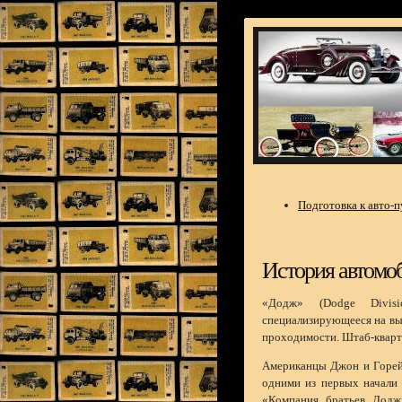
Подготовка к авто-
История автомо
«Додж» (Dodge Divisio
специализирующееся на вы
проходимости. Штаб-кварти
Американцы Джон и Горейс
одними из первых начали 
«Компания братьев Додж