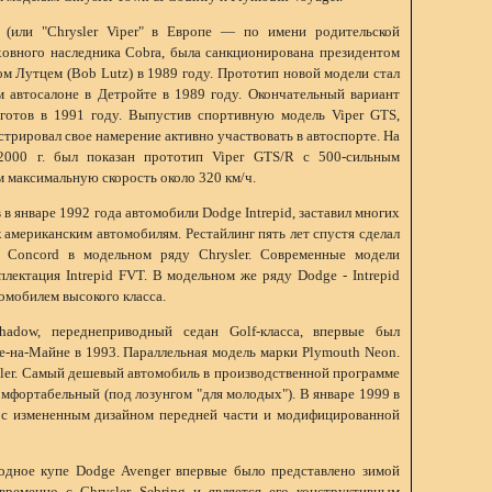
" (или "Chrysler Viper" в Европе — по имени родительской
ховного наследника Cobra, была санкционирована президентом
ом Лутцем (Bob Lutz) в 1989 году. Прототип новой модели стал
 автосалоне в Детройте в 1989 году. Окончательный вариант
готов в 1991 году. Выпустив спортивную модель Viper GTS,
стрировал свое намерение активно участвовать в автоспорте. На
2000 г. был показан прототип Viper GTS/R с 500-сильным
 максимальную скорость около 320 км/ч.
 в январе 1992 года автомобили Dodge Intrepid, заставил многих
 американским автомобилям. Рестайлинг пять лет спустя сделал
 Concord в модельном ряду Chrysler. Современные модели
лектация Intrepid FVT. В модельном же ряду Dodge - Intrepid
омобилем высокого класса.
adow, переднеприводный седан Golf-класса, впервые был
е-на-Майне в 1993. Параллельная модель марки Plymouth Neon.
sler. Самый дешевый автомобиль в производственной программе
мфортабельный (под лозунгом "для молодых"). В январе 1999 в
 с измененным дизайном передней части и модифицированной
одное купе Dodge Avenger впервые было представлено зимой
ременно с Chrysler Sebring и является его конструктивным