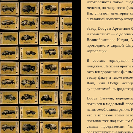
изготовляются также вне
менялся, но чаще всего (как
Как считают некоторые сп
выхлопной коллектор котор
Завод Dodge в Аргентине 
и совместных — с долевым
Великобритании, Индии, А
проводимого фирмой Chry
корпорации.
В составе корпорации C
имиджем. Легковая програм
зато внедорожники фирмы 
этому факту, а также несо
Ram, имя Dodge ассоци
суперавтомобиль (родстер)
Dodge Caravan, переднеп
появился в модельной про
на автомобильном рынке. К
что в короткое время зав
поставляется под именем C
самым продаваемым "ам
соответствует аналогичным