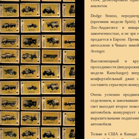
аналогом.
Dodge Stratus, передне
(преемник модели Spirit)
Лос-Анджелесе в янва
законченностью, и не зря 
продается в Европе. Премь
автосалоне в Чикаго зимой
Avenger.
Высокомощный и круп
проходимости (внедорожни
модели Ramcharger) вп
комфортабельный джип 
составить серьезную конк
Очень успешно продвиг
отделением, и завоевавшие 
свет выходит второе поко
автомобиль конкурирует 
выразительными подштампо
автомобиля.
Только в США и Канаде п