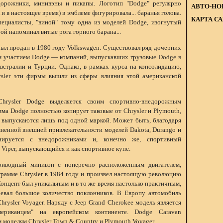
дорожники, минивэны и пикапы. Логотип "Dodge" регулярно
АВТО-НО
 и в настоящее время) в эмблеме фигурировала... баранья голова.
КАРТА С
ециалисты, "виной" тому одна из моделей Dodge, изогнутый
ой напоминал витые рога горного барана...
был продан в 1980 году Volkswagen. Существовал ряд дочерних
 участием Dodge — компаний, выпускавших грузовые Dodge в
встралии и Турции. Однако, в рамках курса на консолидацию,
sler эти фирмы вышли из сферы влияния этой американской
hrysler Dodge выделяется своим спортивно-внедорожным
ма Dodge полностью копирует таковые от Chrysler и Plymouth,
выпускаются лишь под одной маркой. Может быть, благодаря
мненной внешней привлекательности моделей Dakota, Durango и
ируется с внедорожниками и, конечно же, спортивный
 Viper, выпускающийся и как спортивное купе.
риводный минивэн с поперечно расположенным двигателем,
грамме Chrysler в 1984 году и произвел настоящую революцию
онцепт был уникальным и в то же время настолько практичным,
оевал большое количество поклонников. В Европу автомобиль
hrysler Voyager. Наряду с Jeep Grand Cherokee модель является
ериканцем" на европейском континенте. Dodge Caravan
 моделям Chrysler Town & Country и Plymouth Voyager.