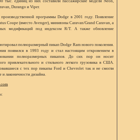
0 тыс. единиц из них составили пассажирские модели Neon,
aravan, Durango и Viper.
 производственной программы Dodge в 2001 году. Появление
ratus Coupe (вместо Avenger), минивэны Caravan/Grand Caravan, а
вных модификаций под индексом R/T. А также обновление
ебютировал полноразмерный пикап Dodge Ram нового поколения.
ия появился в 1993 году и стал настоящим откровением в
азовании полноразмерных пикапов. До сих пор он носит
ого привлекательного и стильного легкого грузовика в США.
вавшиеся с тех пор пикапы Ford и Chevrolet так и не смогли
е и лаконичности дизайна.
.com
и: