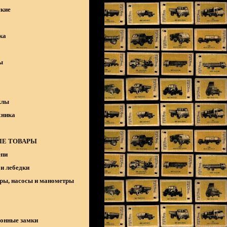
кие
ка
ы
клы
хника
Е ТОВАРЫ
епи
и лебедки
ры, насосы и манометры
онные замки