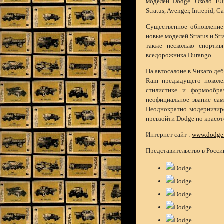
моделей Dodge. Около 108
Stratus, Avenger, Intrepid, C
Существенное обновление
новые моделей Stratus и St
также несколько спорти
вседорожника Durango.
На автосалоне в Чикаго д
Ram предыдущего поколен
стилистике и формообр
неофициальное звание сам
Неоднократно модернизиро
превзойти Dodge по красот
Интернет сайт :
www.dodge
Представительство в Росси