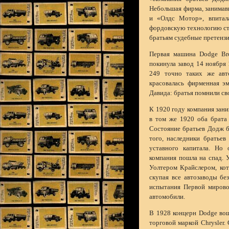
Небольшая фирма, занимав
и «Олдс Мотор», впитала
фордовскую технологию ст
братьям судебные претензии
Первая машина Dodge Bro
покинула завод 14 ноября 
249 точно таких же авт
красовалась фирменная э
Давида: братья помнили св
К 1920 году компания зани
в том же 1920 оба брата 
Состояние братьев Додж б
того, наследники братьев
уставного капитала. Но 
компания пошла на спад. 
Уолтером Крайслером, кот
скупая все автозаводы б
испытания Первой мирово
автомобили.
В 1928 концерн Dodge вош
торговой маркой Chrysler.