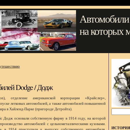
Автомобили
на которых 
путешествию
билей Dodge / Додж
n), отделение американской корпорации «Крайслер»,
пуске легковых автомобилей, а также автомобилей повышенной
ра в Хайленд-Парке (пригороде Детройта).
 Додж основали собственную фирму в 1914 году, на которой
производство автомобилей с цельнометаллическими кузовами.
ИСТОРИ
» в 1914 приступила к выпуску собственного автомобиля.