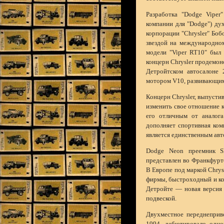
Разработка "Dodge Viper
компании для "Dodge") ду
корпорации "Chrysler" Боб
звездой на международном
модели "Viper RT10" был 
концерн Chrysler продемон
Детройтском автосалоне 
мотором V10, развивающим
Концерн Chrysler, выпустив
изменить свое отношение к
его отличным от аналога
дополняет спортивная комп
является единственным авт
Dodge Neon преемник Sh
представлен во Франкфурт
В Европе под маркой Chry
фирмы, быстроходный и ко
Детройте — новая версия
подвеской.
Двухместное переднеприв
1994, дебютировало однов