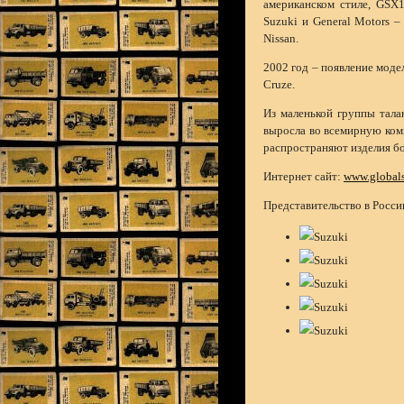
американском стиле, GSX
Suzuki и General Motors –
Nissan.
2002 год – появление модел
Cruze.
Из маленькой группы тала
выросла во всемирную ком
распространяют изделия бо
Интернет сайт:
www.global
Представительство в Росси