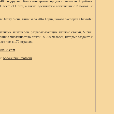
1400 и другие. Был анонсирован продукт совместной работы
 Chevrolet Cruze, а также достигнуты соглашения с Kawasaki и
и Jimny Sierra, мини-кара Alto Lapin, начало экспорта Chevrolet
нтливых инженеров, разрабатывающих ткацкие станки, Suzuki
панию численностью почти 15 000 человек, которые создают и
лее чем в 170 странах.
suzuki.com
и:
www.suzuki-motor.ru