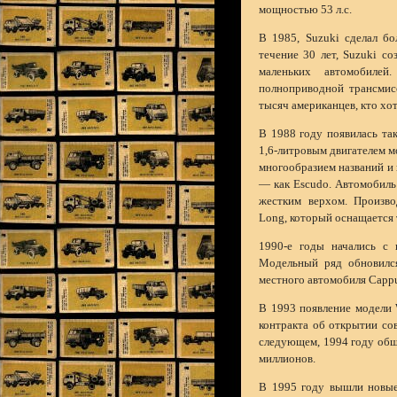
мощностью 53 л.с.
В 1985, Suzuki сделал б
течение 30 лет, Suzuki с
маленьких автомобиле
полноприводной трансмис
тысяч американцев, кто хо
В 1988 году появилась так
1,6-литровым двигателем м
многообразием названий и 
— как Escudo. Автомобиль 
жестким верхом. Произво
Long, который оснащается 
1990-е годы начались с 
Модельный ряд обновился
местного автомобиля Cappu
В 1993 появление модели 
контракта об открытии со
следующем, 1994 году общ
миллионов.
В 1995 году вышли новые 