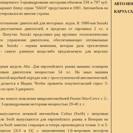
снащенного 3-цилиндровыми моторами объемом 539 и 797 куб.
АВТО-НО
ариант Jimny серии "SJ410" представлен в 1981. Автомобиль на
КАРТА С
ртировался во многие страны.
зготовление двигателей для моторных лодок. К 1980-ым Suzuki
вухтактных двигателей, в пределах от скромных 2 л.с. к
. Попутно Suzuki представил ряд крупных технологических
ое управление двигателем, обеспечивающее оптимальные
я. Suzuki - первая компания, которая дала трехлетнюю
 - самую длинную когда-либо предлагаемую для морских
рвая модель Alto. Для европейского рынка машина оснащена
ровым двигателем мощностью 54 л.с. На заказ машина
чатой коробкой передач или с трехступенчатой автоматической.
делается в Индии. Чтобы привлечь покупательский спрос 5-
 по цене 3-дверного.
во нового поколения микроавтомобилей Fronte/Alto/Cervo с 2-,
и 3-цилиндровыми моторами мощностью 29-40 л. с.
пускается легковой автомобиль Cultus (Swift) с литровым
ли Swift выпускаются для европейского рынка в Венгрии на
к Swift заметно сокращен и теперь производятся только 3- и 5-
риантах GLS и GC с экономичным 1,0-литровым мотором