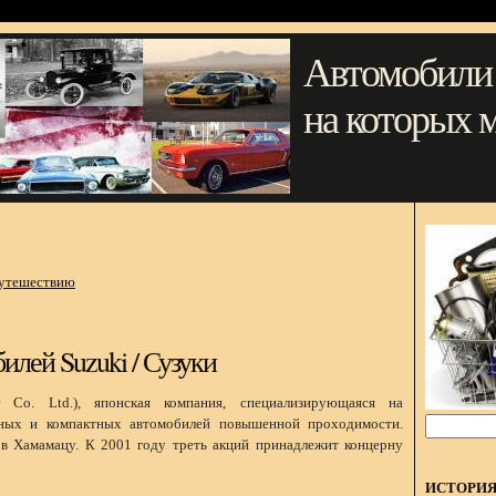
Автомобили
на которых 
путешествию
илей Suzuki / Сузуки
 Co. Ltd.), японская компания, специализирующаяся на
жных и компактных автомобилей повышенной проходимости.
в Хамамацу. К 2001 году треть акций принадлежит концерну
ИСТОРИ