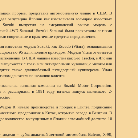
ольшой прорыв, представив автомобильную линию в США. В
оздал репутацию Японии как изготовителя всемирно известных
й. Suzuki выпустил на американский рынок модель с
сией 4WD Samurai. Suzuki Samurai были расхватаны сотнями
тели спортивные и практичные средства передвижения.
ая известная модель Suzuki, как Escudo (Vitara), оснащавшаяся
ощностью 95 л.с. и полным приводом. Модель Vitara отличается
исполнений. В США машина известна как Geo Tracker, в Японии
выпускается с трех- или пятидверными кузовами, с мягким или
дится также длиннобазный пятидверный «универсал» Vitara
типом двигателя по желанию клиента.
изменения названия компании на Suzuki Motor Corporation.
 и расширился: в 1991 году начался выпуск маленького 2-
ccino.
Wagon R, начало производства и продаж в Египте, подписание
вместного предприятия в Китае, открытие завода в Венгрии. В
ее количество выпущенных в Японии автомобилей достигло 10
модели – субкомпактный легковой автомобиль Baleno, X-90,