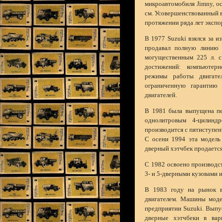
микроавтомобиля Jimny, о
см. Усовершенствованный в
протяжении ряда лет экспо
В 1977 Suzuki взялся за и
продавал полную линию д
могущественным 225 л. с
достижений: компьютерн
режимы работы двигател
ограниченную гарантию
двигателей.
В 1981 была выпущена пе
однолитровым 4-цилинд
производится с пятиступен
С осени 1994 эта модель 
дверный хэтчбек продается
С 1982 освоено производст
3- и 5-дверными кузовами 
В 1983 году на рынок вы
двигателем. Машины моде
предприятии Suzuki. Выпус
дверные хэтчбеки в ва