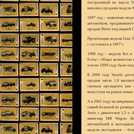
построенный на шасси V
начались продажи модели M
1997 год – появление мод
автомобиля, продававшего
продаж Metro под маркой C
Презентация модели Gran Vi
с состоялось в 1997 г.
1998 год – модели Kei и 
Every+. Общее количество
том же 1999 году было подп
К 2000 году Suzuki дости
продаж около 1,8 миллио
сменила президента (им 
выпустила на рынок новые 
А в 2001 году на американ
самый большой по размера
Aerio с двигателем 1,5 л, 
мини-кар MR Wagon. Ком
автомобилей и мотоцикл
модели мотоциклов – боль