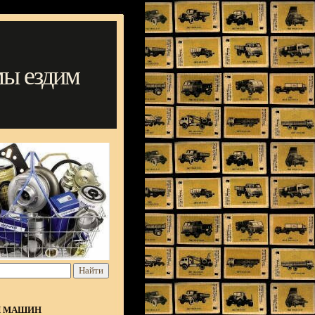
мы ездим
Я МАШИН