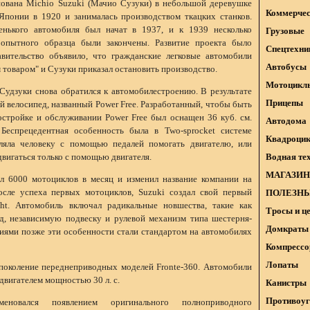
ована Michio Suzuki (Мачио Сузуки) в небольшой деревушке
Коммерчес
понии в 1920 и занималась производством ткацких станков.
нького автомобиля был начат в 1937, и к 1939 несколько
Грузовые
опытного образца были закончены. Развитие проекта было
Спецтехни
авительство объявило, что гражданские легковые автомобили
Автобусы
товаром" и Сузуки приказал остановить производство.
Мотоцикл
Судзуки снова обратился к автомобилестроению. В результате
Прицепы
 велосипед, названный Power Free. Разработанный, чтобы быть
стройке и обслуживании Power Free был оснащен 36 куб. см.
Автодома
 Беспрецедентная особенность была в Two-sprocket системе
Квадроци
оляла человеку с помощью педалей помогать двигателю, или
двигаться только с помощью двигателя.
Водная те
МАГАЗИН
л 6000 мотоциклов в месяц и изменил название компании на
осле успеха первых мотоциклов, Suzuki создал свой первый
ПОЛЕЗНЫ
ght. Автомобиль включал радикальные новшества, такие как
Тросы и ц
, независимую подвеску и рулевой механизм типа шестерня-
Домкраты 
тиями позже эти особенности стали стандартом на автомобилях
Компрессо
Лопаты
поколение переднеприводных моделей Fronte-360. Автомобили
вигателем мощностью 30 л. с.
Канистры
Противоуг
еновался появлением оригинального полноприводного