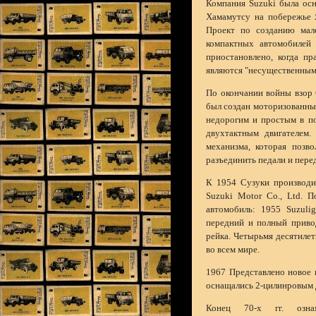
Компания Suzuki была осн
Хамамутсу на побережье Я
Проект по созданию мале
компактных автомобилей 
приостановлено, когда пр
являются "несущественным 
По окончании войны взор 
был создан моторизованный
недорогим и простым в по
двухтактным двигателем.
механизма, которая позв
разъединить педали и пере
К 1954 Сузуки производи
Suzuki Motor Co., Ltd. П
автомобиль: 1955 Suzuli
передний и полный привод
рейка. Четырьмя десятиле
во всем мире.
1967 Представлено новое 
оснащались 2-цилинровым д
Конец 70-х гг. ознам