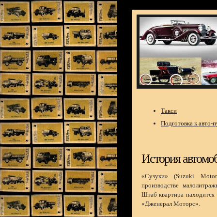
Такси
Подготовка к авто-
История автомоб
«Сузуки» (Suzuki Motor
производстве малолитра
Штаб-квартира находится 
«Дженерал Моторс».