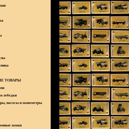
кие
ка
ы
клы
хника
Е ТОВАРЫ
епи
и лебедки
ры, насосы и манометры
онные замки