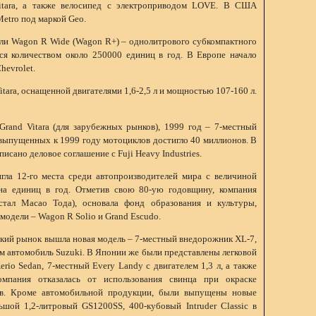
itara, а также велосипед с электроприводом LOVE. В США
etro под маркой Geo.
ели Wagon R Wide (Wagon R+) – однолитрового субкомпактного
ся количеством около 250000 единиц в год. В Европе начало
hevrolet.
tara, оснащенной двигателями 1,6-2,5 л и мощностью 107-160 л.
Grand Vitara (для зарубежных рынков), 1999 год – 7-местный
 выпущенных к 1999 году мотоциклов достигло 40 миллионов. В
исано деловое соглашение с Fuji Heavy Industries.
гла 12-го места среди автопроизводителей мира с величиной
на единиц в год. Отметив свою 80-ую годовщину, компания
стал Масао Тода), основала фонд образования и культуры,
модели – Wagon R Solio и Grand Escudo.
ский рынок вышла новая модель – 7-местный внедорожник XL-7,
м автомобиль Suzuki. В Японии же были представлены легковой
Aerio Sedan, 7-местный Every Landy с двигателем 1,3 л, а также
пания отказалась от использования свинца при окраске
ов. Кроме автомобильной продукции, были выпущены новые
шой 1,2-литровый GS1200SS, 400-кубовый Intruder Classic в