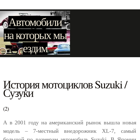
Автомобили
на которых мы
ездим
История мотоциклов Suzuki /
Сузуки
(2)
А в 2001 году на американский рынок вышла новая
модель – 7-местный внедорожник XL-7, самый
большой по размерам автомобиль Suzuki. В Японии