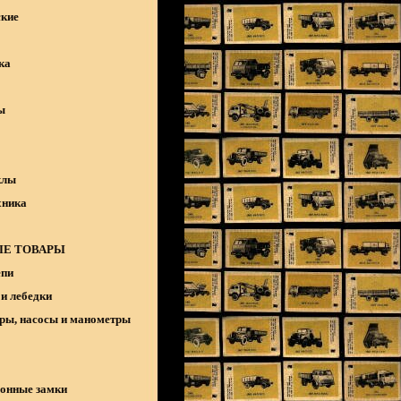
кие
ка
ы
клы
хника
Е ТОВАРЫ
епи
и лебедки
ры, насосы и манометры
онные замки