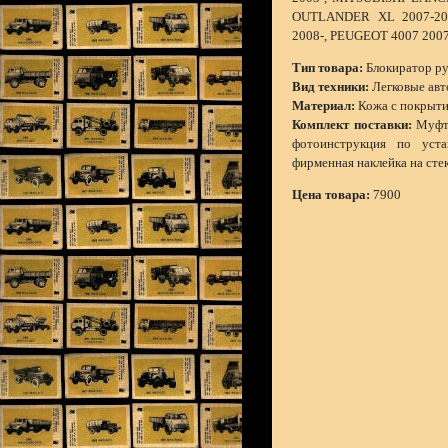
OUTLANDER XL 2007-20
2008-, PEUGEOT 4007 20
Тип товара:
Блокиратор ру
Вид техники:
Легковые ав
Материал:
Кожа с покрыти
Комплект поставки:
Муфта
фотоинструкция по устан
фирменная наклейка на сте
Цена товара:
7900