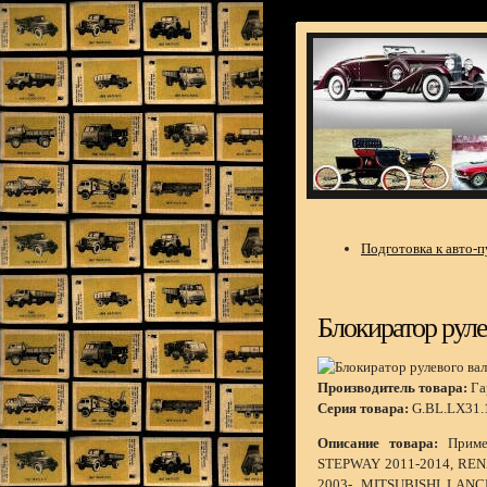
Подготовка к авто-
Блокиратор руле
Производитель товара:
Га
Серия товара:
G.BL.LX31.1
Описание товара:
Приме
STEPWAY 2011-2014, REN
2003-, MITSUBISHI LANC