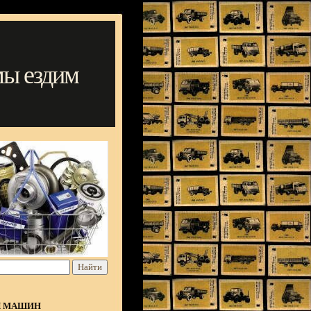
мы ездим
Я МАШИН