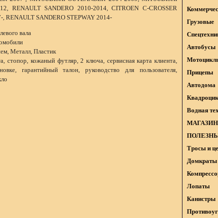
12, RENAULT SANDERO 2010-2014, CITROEN C-CROSSER
Коммерчес
07-, RENAULT SANDERO STEPWAY 2014-
Грузовые
левого вала
Спецтехни
томобили
Автобусы
ем, Металл, Пластик
Мотоцикл
, стопор, кожаный футляр, 2 ключа, сервисная карта клиента,
овке, гарантийный талон, руководство для пользователя,
Прицепы
кло
Автодома
Квадроци
Водная те
МАГАЗИН
ПОЛЕЗНЫ
Тросы и ц
Домкраты 
Компрессо
Лопаты
Канистры
Противоуг