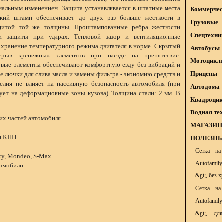
альным изменением. Защита устанавливается в штатные места
Коммерчес
окий штамп обеспечивает до двух раз больше жесткости в
Грузовые
щитой той же толщины. Проштампованные ребра жесткости
Спецтехни
и защиты при ударах. Тепловой зазор и вентиляционные
охранение температурного режима двигателя в норме. Скрытый
Автобусы
срыв крепежных элементов при наезде на препятствие.
Мотоцикл
ые элементы обеспечивают комфортную езду без вибраций и
Прицепы
е лючки для слива масла и замены фильтра - экономию средств и
елия не влияет на пассивную безопасность автомобиля (при
Автодома
вует на деформационные зоны кузова). Толщина стали: 2 мм. В
Квадроци
Водная те
х частей автомобиля
МАГАЗИН
и КПП
ПОЛЕЗНЫ
Сетка на
xy, Mondeo, S-Max
Autofamil
томобили
&gt;, без 
Сетка на
Autofamil
&gt;, дл