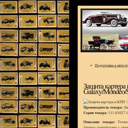
Подготовка к авто-
Защита картера 
Galaxy/Mondeo/S
Производитель товара:
Ав
Серия товара:
111.01827.1
Описание товара:
Технол
Защита разработана с уче