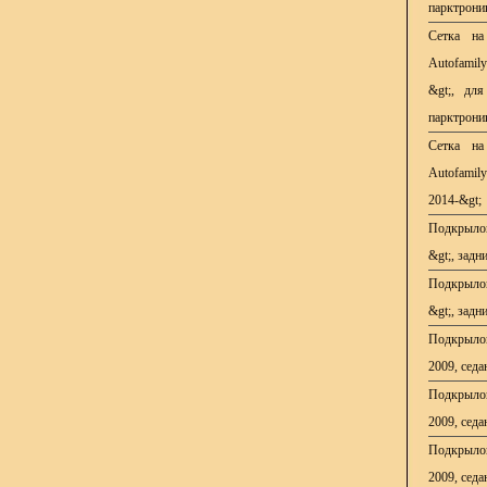
парктрони
Сетка на
Autofamil
&gt;, для
парктрони
Сетка на
Autofami
2014-&gt;
Подкрыл
&gt;, задн
Подкрыл
&gt;, задн
Подкрыл
2009, седа
Подкрыл
2009, седа
Подкрыл
2009, седа