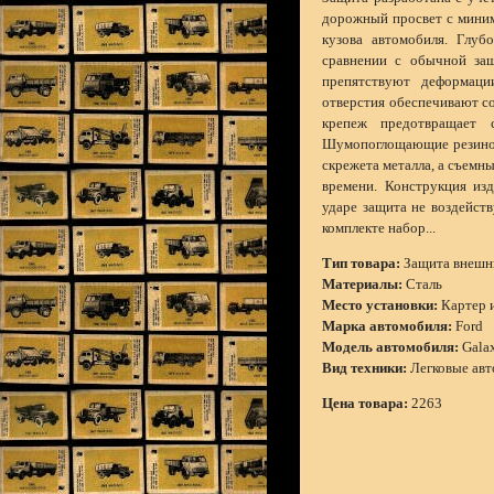
дорожный просвет с миним
кузова автомобиля. Глуб
сравнении с обычной за
препятствуют деформаци
отверстия обеспечивают с
крепеж предотвращает 
Шумопоглощающие резинов
скрежета металла, а съемны
времени. Конструкция изд
ударе защита не воздейст
комплекте набор...
Тип товара:
Защита внешни
Материалы:
Сталь
Место установки:
Картер 
Марка автомобиля:
Ford
Модель автомобиля:
Gala
Вид техники:
Легковые ав
Цена товара:
2263