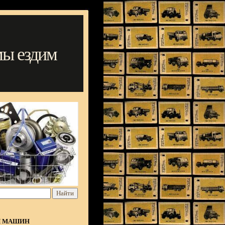
мы ездим
Я МАШИН