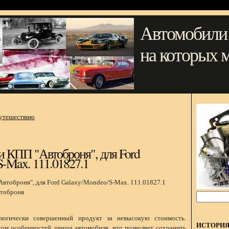
Автомобили
на которых 
путешествию
и КПП "Автоброня", для Ford
-Max. 111.01827.1
тоброня
огически совершенный продукт за невысокую стоимость.
ИСТОРИ
том особенностей днища автомобиля, что позволяет сохранить