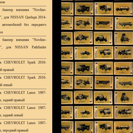
ком
 бампер внешняя "Novline-
y", для NISSAN Qashqai 2014-
 автомобилей без переднего
ка
 бампер внешняя "Novline-
ly", для NISSAN Pathfinder
ок CHEVROLET Spark 2010-
ий правый
ок CHEVROLET Spark 2010-
ий левый
ок CHEVROLET Lanos 1997-
н, задний правый
ок CHEVROLET Lanos 1997-
н, задний левый
ок CHEVROLET Lanos 1997-
н, передний правый