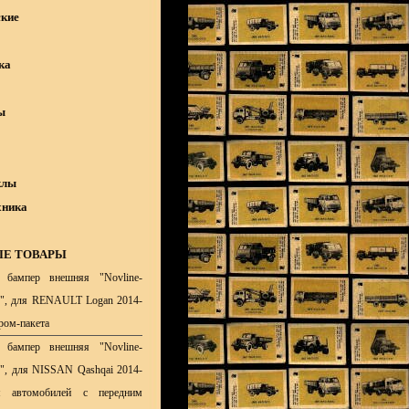
кие
ка
ы
клы
хника
Е ТОВАРЫ
 бампер внешняя "Novline-
y", для RENAULT Logan 2014-
хром-пакета
 бампер внешняя "Novline-
y", для NISSAN Qashqai 2014-
я автомобилей с передним