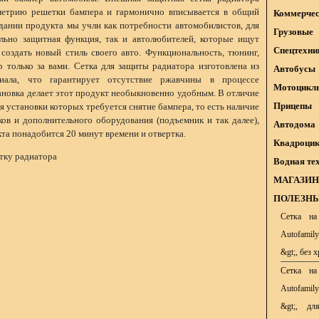
метрию решетки бампера и гармонично вписывается в общий
Коммерчес
здании продукта мы учли как потребности автомобилистов, для
Грузовые
льно защитная функция, так и автолюбителей, которые ищут
Спецтехни
создать новый стиль своего авто. Функциональность, тюнинг,
р только за вами. Сетка для защиты радиатора изготовлена из
Автобусы
риала, что гарантирует отсутствие ржавчины в процессе
Мотоцикл
ановка делает этот продукт необыкновенно удобным. В отличие
Прицепы
я установки которых требуется снятие бампера, то есть наличие
ов и дополнительного оборудования (подъемник и так далее),
Автодома
кта понадобится 20 минут времени и отвертка.
Квадроци
тку радиатора
Водная те
МАГАЗИН
ПОЛЕЗНЫ
Сетка на
Autofamil
&gt;, без 
Сетка на
Autofamil
&gt;, дл