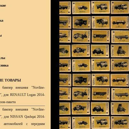
кие
ка
ы
клы
хника
Е ТОВАРЫ
 бампер внешняя "Novline-
y", для RENAULT Logan 2014-
хром-пакета
 бампер внешняя "Novline-
y", для NISSAN Qashqai 2014-
я автомобилей с передним