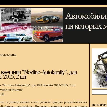
Автомобили
на которых 
путешествию
внешняя "Novline-Autofamily", для
2-2015, 2 шт
vline-Autofamily
15B
ие от универсальных сеток, данный продукт разрабатывается
ИСТОРИ
ый бампер автомобиля. Внешняя защитная сетка радиатора