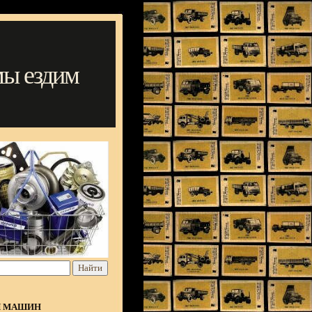
мы ездим
Я МАШИН