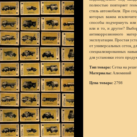
полностью повторяет гео
стиль автомобиля. При со
которых важна исключите
способы подчеркнуть или 
или и то, и другое? Выбо
антикоррозионного мате
эксплуатации. Простая уст
от универсальных сеток, дл
специализированных навык
для установки этого проду
Тип товара:
Сетка на реше
Материалы:
Алюминий
Цена товара:
2798