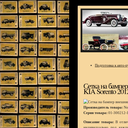
Подготовка к авто-
Сетка на бампер 
KIA Sorento 201
Производитель товара:
No
Серия товара:
01-300212-
Описание товара:
В отлич
индивидуально под кажд