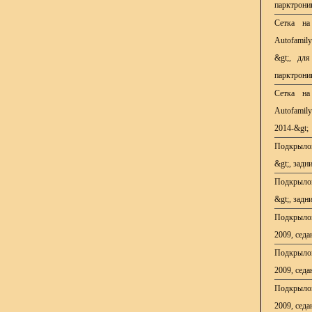
парктрони
Сетка на
Autofamil
&gt;, для
парктрони
Сетка на
Autofami
2014-&gt;
Подкрыл
&gt;, задн
Подкрыл
&gt;, задн
Подкрыл
2009, седа
Подкрыл
2009, седа
Подкрыл
2009, седа