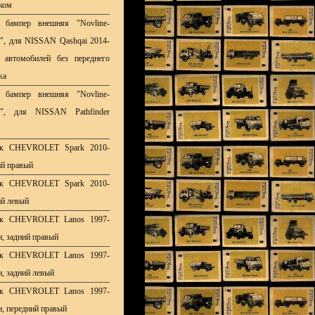
ком
 бампер внешняя "Novline-
y", для NISSAN Qashqai 2014-
 автомобилей без переднего
ка
 бампер внешняя "Novline-
ly", для NISSAN Pathfinder
ок CHEVROLET Spark 2010-
ий правый
ок CHEVROLET Spark 2010-
ий левый
ок CHEVROLET Lanos 1997-
н, задний правый
ок CHEVROLET Lanos 1997-
н, задний левый
ок CHEVROLET Lanos 1997-
н, передний правый