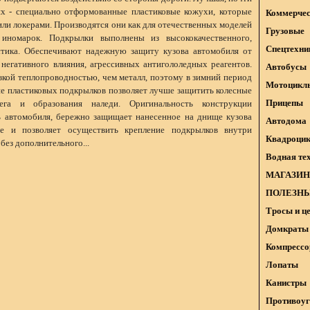
х - специально отформованные пластиковые кожухи, которые
Коммерчес
ли локерами. Производятся они как для отечественных моделей
Грузовые
 иномарок. Подкрылки выполнены из высококачественного,
Спецтехни
стика. Обеспечивают надежную защиту кузова автомобиля от
 негативного влияния, агрессивных антигололедных реагентов.
Автобусы
зкой теплопроводностью, чем металл, поэтому в зимний период
Мотоцикл
ие пластиковых подкрылков позволяет лучше защитить колесные
Прицепы
га и образования наледи. Оригинальность конструкции
ь автомобиля, бережно защищает нанесенное на днище кузова
Автодома
ие и позволяет осуществить крепление подкрылков внутри
Квадроци
без дополнительного...
Водная те
МАГАЗИН
ПОЛЕЗНЫ
Тросы и ц
Домкраты 
Компрессо
Лопаты
Канистры
Противоуг