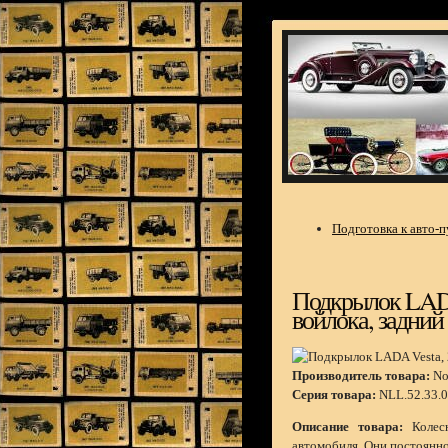
Подготовка к авто-
Подкрылок LADA 
войлока, задний
Производитель товара:
No
Серия товара:
NLL.52.33.
Описание товара:
Колесн
автомобиля. Они постоянн