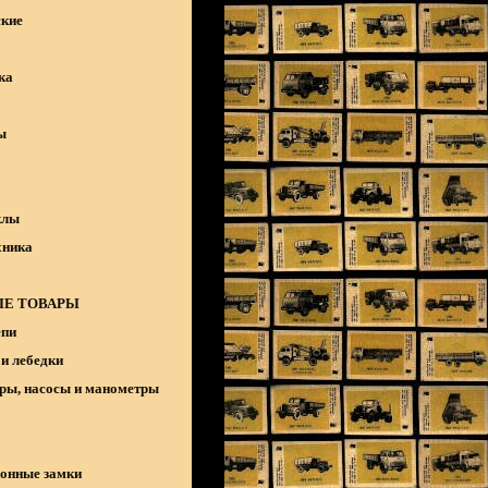
кие
ка
ы
клы
хника
Е ТОВАРЫ
епи
и лебедки
ры, насосы и манометры
онные замки