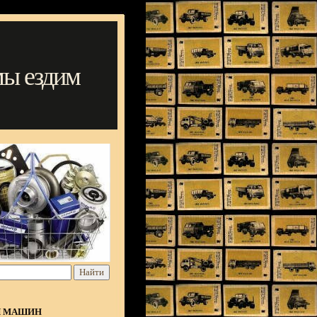
мы ездим
Я МАШИН