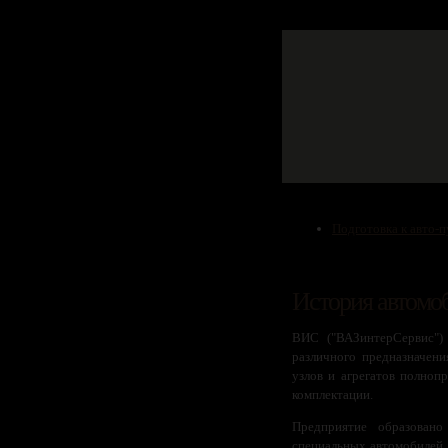
Подготовка к авто-
История автом
ВИС ("ВАЗинтерСервис") 
различного предназначени
узлов и агрегатов полноп
комплектации.
Предприятие образован
специальных автомобилей 