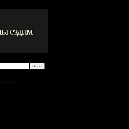
мы ездим
Я МАШИН
кие
ка
ы