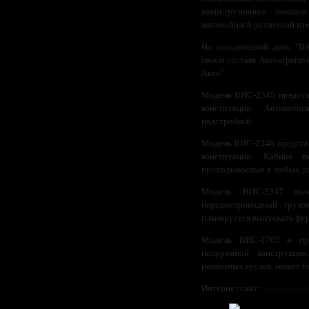
мини-грузовиков - пикапов
автомобилей различной ко
На сегодняшний день "ВА
своем составе Автоагрега
Авто".
Модель ВИС-2345 предста
конструкции. Автомоби
надстройкой.
Модель ВИС-2346 представ
конструкции. Кабина в
проходимостью в любых д
Модель ВИС-2347 явля
переднеприводный грузо
планируется выпускать фу
Модель ВИС-1705 и пре
полурамной конструкции
различных грузов, может б
Интернет сайт:
www.vis.inf