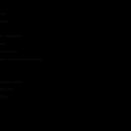
клы
хника
Е ТОВАРЫ
епи
и лебедки
ры, насосы и манометры
онные замки
ВОСТИ
АЙТА