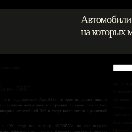
Автомобили
на которых 
путешествию
ИСТОРИ
обилей ВИС
Коммерчес
- это подразделение АвтоВАЗа, которое выпускает пикапы
Грузовые
я с кузовами полурамной конструкции. Созданы они на базе
Спецтехни
риводных автомобилей ВАЗ и могут поставляться в различной
Автобусы
Мотоцикл
о в 1991 году как партнер АВТОВАЗа по производству
Прицепы
и автомобильных компонентов. Успешно освоило изготовление