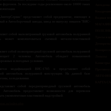
 и фургонов. За последние годы реализовано около 10000 таких
Автодома
мплектации.
Квадроци
ЗинтерСервис" представляет собой предприятие, имеющее в
Водная те
тный и Автосборочный заводы, завод по выпуску пикапов "ВИС-
МАГАЗИН
ПОЛЕЗНЫ
вляет собой малолитражный грузовой автомобиль полурамной
Тросы и ц
ль может комплектоваться съемной металло-пластиковой
Домкраты 
Компрессо
ляет собой полноприводный грузовой автомобиль полурамной
мещает 2 человека. Автомобиль обладает повышенной
Лопаты
орожных и погодных условиях.
Канистры
ется модификацией ВИС-1705 и представляет собой
Противоуг
вой автомобиль полурамной конструкции. На данной базе
АВТО-НО
ргоны, холодильники.
КАРТА С
дставляет собой переднеприводный грузовой автомобиль
. Автомобиль предоставляет возможности для перевозок
ыть укомплектован пластиковой надстройкой.
opac.ru/index.php