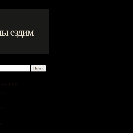
мы ездим
Я МАШИН
кие
ка
ы