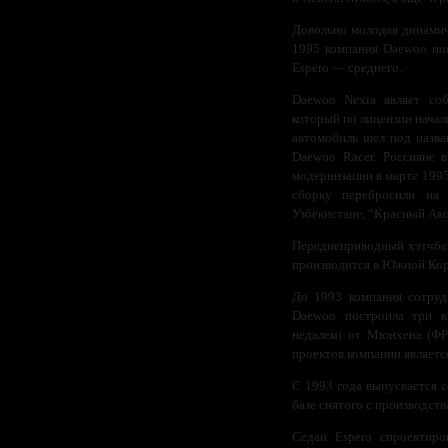
Довольно молодая динамич
1995 компания Daewoo поя
Espero — среднего.
Daewoo Nexia являет со
который по лицензии начал
автомобиль шел под назва
Daewoo Racer. Россияне 
модернизации в марте 1995 
сборку перебросили на
Узбекистане, “Красный Акса
Переднеприводный хэтчбек 
производится в Южной Коре
До 1993 компания сотруд
Daewoo построила три кр
недалеко от Мюнхена (ФРГ
проектов компании являет
С 1993 года выпускается с
базе снятого с производств
Седан Espero спроектиро