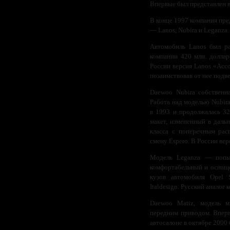
Впервые был представлен в
В конце 1997 компания пр
— Lanos, Nubira и Leganza.
Автомобиль Lanos был ра
компании 420 млн. доллар
России версия Lanos «Асс
позаимствовав от нее подве
Daewoo Nubira собственна
Работа над моделью Nubira
в 1993 и продолжалась 32
макет, измененный в даль
класса с поперечным рас
смену Espero. В России ве
Модель Leganza — попыт
комфортабельный и оснаще
кузов автомобиля Opel 
Italdesign. Русский аналог
Daewoo Matiz, модель м
передним приводом. Вперв
автосалоне в октябре 2000