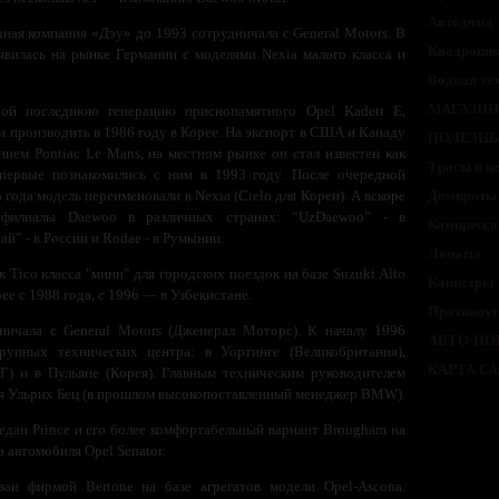
Автодома
ная компания «Дэу» до 1993 сотрудничала с General Motors. В
Квадроци
вилась на рынке Германии с моделями Nexia малого класса и
Водная те
МАГАЗИН
бой последнюю генерацию приснопамятного Opel Kadett E,
и производить в 1986 году в Корее. На экспорт в США и Канаду
ПОЛЕЗНЫ
нием Pontiac Le Mans, на местном рынке он стал известен как
Тросы и ц
впервые познакомились с ним в 1993 году. После очередной
года модель переименовали в Nexia (Cielo для Кореи). А вскоре
Домкраты 
 филиалы Daewoo в различных странах: “UzDaewoo” - в
Компрессо
й” - в России и Rodae - в Румынии.
Лопаты
Tico класса "мини" для городских поездок на базе Suzuki Alto
Канистры
е с 1988 года, с 1996 — в Узбекистане.
Противоуг
ничала с General Motors (Дженерал Моторс). К началу 1996
АВТО-НО
упных технических центра: в Уортинге (Великобритания),
КАРТА С
) и в Пульяне (Корея). Главным техническим руководителем
ся Ульрих Бец (в прошлом высокопоставленный менеджер BMW).
едан Prince и его более комфортабельный вариант Brougham на
а автомобиля Opel Senator.
ван фирмой Bertone на базе агрегатов модели Opel-Ascona.