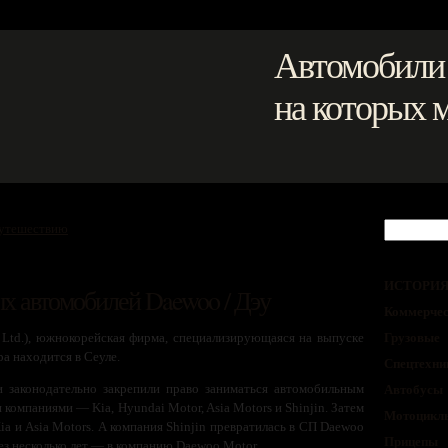
Автомобили
на которых 
путешествию
ИСТОРИ
х автомобилей Daewoo / Дэу
Коммерчес
 Ltd.), южнокорейская фирма, специализирующаяся на выпуске
Грузовые
а находится в Сеуле.
Спецтехни
 законодательно закрепили право заниматься автомобильным
Автобусы
компаниями — Kia, Hyundai Motor, Asia Motors и Shinjin. Затем
Мотоцикл
a и Asia Motors. А компания Shinjin превратилась в СП Daewoo
Прицепы
рез несколько лет — в компанию Daewoo Motor.