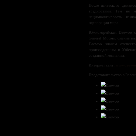
После азиатского финанс
трудностями. Тем не м
национализировать ком
корпорации мира.
Южнокорейская Daewoo с
General Motors, сменив н
Daewoo знаком отечеств
произведенным в Узбекис
созданной компании.
Интернет сайт:
www.daewoo
Представительство в Росси