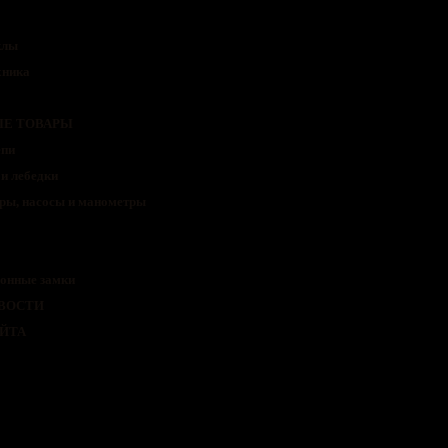
клы
хника
Е ТОВАРЫ
епи
и лебедки
ры, насосы и манометры
онные замки
ВОСТИ
АЙТА