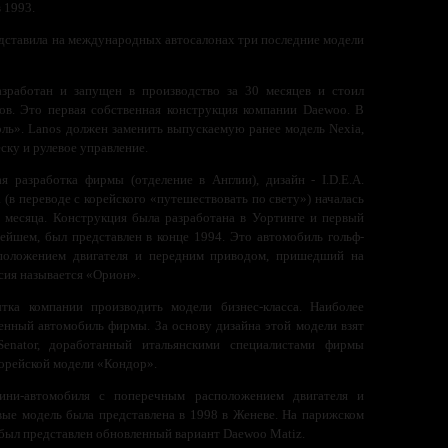
 1993.
едставила на международных автосалонах три последние модели
зработан и запущен в производство за 30 месяцев и стоил
ов. Это первая собственная конструкция компании Daewoo. В
оль». Lanos должен заменить выпускаемую ранее модель Nexia,
ску и рулевое управление.
я разработка фирмы (отделение в Англии), дизайн - I.D.E.A.
 (в переводе с корейского «путешествовать по свету») началась
 месяца. Конструкция была разработана в Уортинге и первый
нейшем, был представлен в конце 1994. Это автомобиль гольф-
положением двигателя и передним приводом, пришедший на
рсия называется «Орион».
ка компании производить модели бизнес-класса. Наиболее
нный автомобиль фирмы. За основу дизайна этой модели взят
Senator, доработанный итальянскими специалистами фирмы
 корейской модели «Кондор».
ини-автомобиля с поперечным расположением двигателя и
ые модель была представлена в 1998 в Женеве. На парижском
 был представлен обновленный вариант Daewoo Matiz.