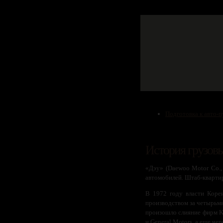
Подготовка к авто-
История грузовы
«Дэу» (Daewoo Motor Co.,
автомобилей. Штаб-квартир
В 1972 году власти Кореи
производством за четырьмя 
произошло слияние фирм Ki
и General Motors, а еще че