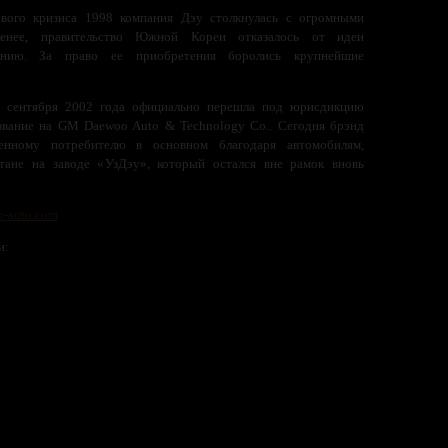
ового кризиса 1998 компания Дэу столкнулась с огромными
енее, правительство Южной Кореи отказалось от идеи
панию. За право ее приобретения боролись крупнейшие
 сентября 2002 года официально перешла под юрисдикцию
азвание на GM Daewoo Auto & Technology Co.. Сегодня брэнд
енному потребителю в основном благодаря автомобилям,
тане на заводе «УзДэу», который остался вне рамок вновь
-auto.com
и: