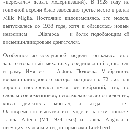
«пережила» девять модернизаций). В 1928 году на
гоночной версии было завоевано третье место в ралли
Mille Miglia. Постоянно видоизменяясь, эта модель
выпускалась до 1938 года, хотя и обзавелась новым
названием — Dilambda — и более подобающим ей
восьмицилиндровым двигателем.
Особенностью следующей модели топ-класса стал
запатентованный механизм, соединяющий двигатель
и раму. Имя ее — Аstura. Подвеска V-образного
восьмицилиндрового мотора мощностью 72 л.с. так
хорошо изолировала кузов от вибраций, что, по
словам современников, невозможно было определить,
когда двигатель работал, а когда — нет.
Одновременно выпускались модели рангом пониже:
Lancia Аrtena (V4 1924 см3) и Lancia Аugusta с
несущим кузовом и гидротормозами Lockheed.