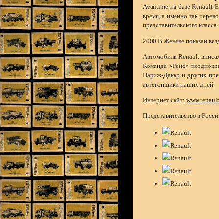
Avantime на базе Renault 
время, а именно так перев
представительского класса.
2000 В Женеве показан вез
Автомобили Renault вписа
Команда «Рено» неоднокра
Париж-Дакар и других пр
автогонщики наших дней —
Интернет сайт:
www.renaul
Представительство в Росси