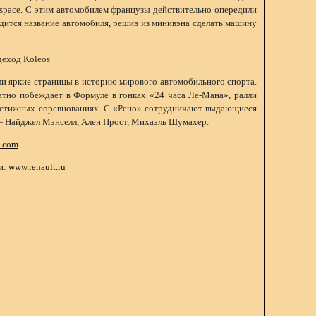
Espace. С этим автомобилем французы действительно опередили
одится название автомобиля, решив из минивэна сделать машину
деход Koleos
ли яркие страницы в историю мирового автомобильного спорта.
тно побеждает в Формуле в гонках «24 часа Ле-Мана», ралли
естижных соревнованиях. С «Рено» сотрудничают выдающиеся
 Найджел Мэнселл, Ален Прост, Михаэль Шумахер.
t.com
и:
www.renault.ru