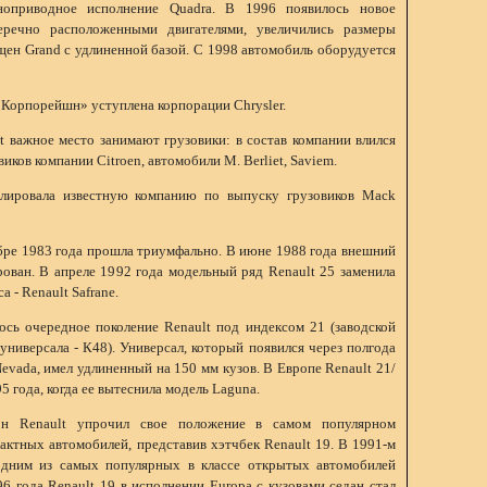
ноприводное исполнение Quadra. В 1996 появилось новое
еречно расположенными двигателями, увеличились размеры
щен Grand с удлиненной базой. С 1998 автомобиль оборудуется
Корпорейшн» уступлена корпорации Chrysler.
t важное место занимают грузовики: в состав компании влился
иков компании Citroen, автомобили M. Berliet, Saviem.
лировала известную компанию по выпуску грузовиков Mack
ябре 1983 года прошла триумфально. В июне 1988 года внешний
рован. В апреле 1992 года модельный ряд Renault 25 заменила
 - Renault Safrane.
ось очередное поколение Renault под индексом 21 (заводской
 универсала - К48). Универсал, который появился через полгода
vada, имел удлиненный на 150 мм кузов. В Европе Renault 21/
 года, когда ее вытеснила модель Laguna.
рн Renault упрочил свое положение в самом популярном
актных автомобилей, представив хэтчбек Renault 19. В 1991-м
одним из самых популярных в классе открытых автомобилей
996 года Renault 19 в исполнении Europa с кузовами седан стал