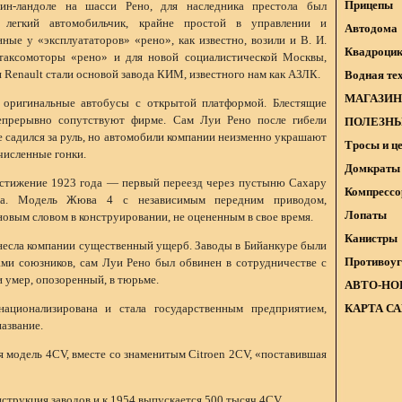
Прицепы
зин-ландоле на шасси Рено, для наследника престола был
, легкий автомобильчик, крайне простой в управлении и
Автодома
ные у «эксплуататоров» «рено», как известно, возили и В. И.
Квадроци
таксомоторы «рено» и для новой социалистической Москвы,
 Renault стали основой завода КИМ, известного нам как АЗЛК.
Водная те
МАГАЗИН
 оригинальные автобусы с открытой платформой. Блестящие
епрерывно сопутствуют фирме. Сам Луи Рено после гибели
ПОЛЕЗНЫ
е садился за руль, но автомобили компании неизменно украшают
Тросы и ц
численные гонки.
Домкраты 
стижение 1923 года — первый переезд через пустыню Сахару
Компрессо
ипа. Модель Жюва 4 с независимым передним приводом,
Лопаты
 новым словом в конструировании, не оцененным в свое время.
Канистры
несла компании существенный ущерб. Заводы в Бийанкуре были
Противоуг
и союзников, сам Луи Рено был обвинен в сотрудничестве с
 умер, опозоренный, в тюрьме.
АВТО-НО
ационализирована и стала государственным предприятием,
КАРТА С
азвание.
я модель 4CV, вместе со знаменитым Citroen 2CV, «поставившая
нструкция заводов и к 1954 выпускается 500 тысяч 4CV.