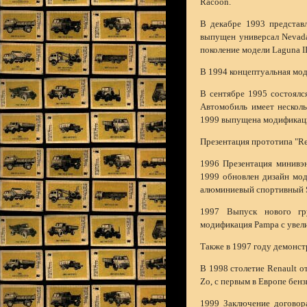
Racoon.
В декабре 1993 представл
выпущен универсал Nevada
поколение модели Laguna II
В 1994 концептуальная мод
В сентябре 1995 состоялс
Автомобиль имеет несколь
1999 выпущена модификаци
Презентация прототипа "Ren
1996 Презентация минивэн
1999 обновлен дизайн мод
алюминиевый спортивный S
1997 Выпуск нового гр
модификация Pampa с увел
Также в 1997 году демонст
В 1998 столетие Renault о
Zo, с первым в Европе бен
1999 Заключение договора