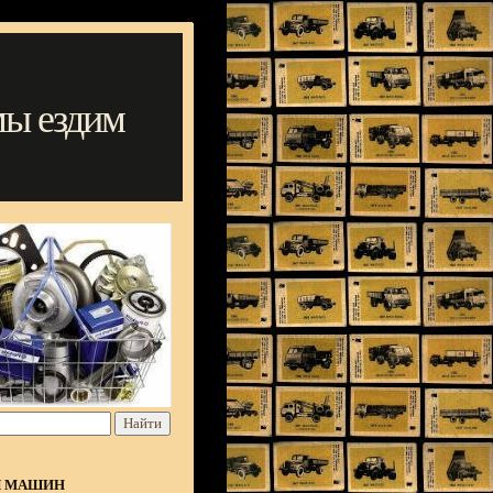
мы ездим
Я МАШИН