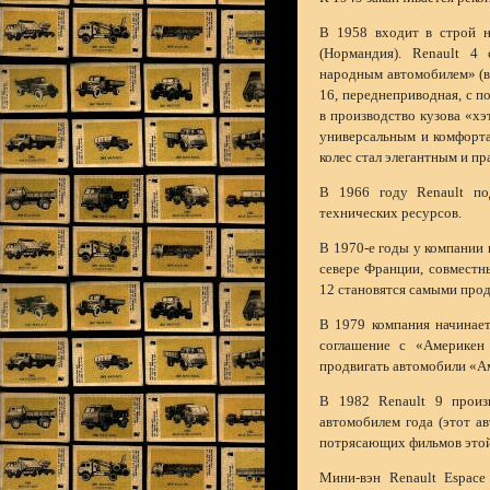
В 1958 входит в строй н
(Нормандия). Renault 4
народным автомобилем» (в
16, переднеприводная, с п
в производство кузова «хэ
универсальным и комфорта
колес стал элегантным и п
В 1966 году Renault по
технических ресурсов.
В 1970-е годы у компании 
севере Франции, совместны
12 становятся самыми про
В 1979 компания начинае
соглашение с «Америкен
продвигать автомобили «А
В 1982 Renault 9 произ
автомобилем года (этот а
потрясающих фильмов этой
Мини-вэн Renault Espace