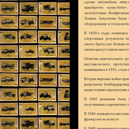
сделан автомобиль лиму
приобретен «рено-бебе»
эксплуатации. Конфискован
Ленина. Закуплены были 
оборудование и технологии
В 1930-е годы появились
спортивные результаты н
своего брата уже больше н
своим присутствием много
Отметим замечательное до
шестиколесного протот
появившаяся в 1935, стала
Вторая мировая война при
разрушены бомбардировкам
нацистскими оккупантами и
В 1945 компания была н
получившим современное н
В 1946 появляется массова
французов на колеса».
К 1949 заканчивается реко