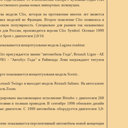
чественного рынка новых импортных легковушек.
ва модели Clio, которая на протяжении многих лет является
ых моделей во Франции. Второе поколение Clio появилось в
оевало популярность. Специально для рынков так называемых
ти для России, производится версия Clio Symbol. Осенью 1999
Sport с двигателем 2,0/16.
оказывается концептуальная модель Laguna roadstar.
lio присуждается звание "автомобиль Года", Renault Ligne - AE
 FR1 - "Автобус Года" и Раймонда Леви награждают титулом
рте показывается концептуальная модель Scenic.
enault Twingo и выходит модель Renault Safrane. На автосалоне
дель Zoom.
рировано высокомощное исполнение Biturbo с двигателем 268
тателями и полным приводом. В сентябре 1996 обновлен дизайн
ые двигатели. С 1999 автомобиль оборудуется двигателем 3,0-
еневе показывается перспективный автомобиль новой концепции