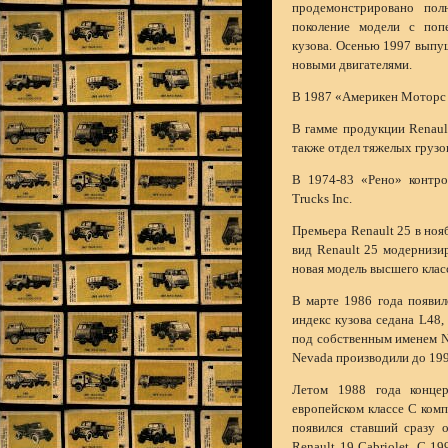
продемонстрировано пол
поколение модели с поп
кузова. Осенью 1997 выпу
новыми двигателями.
В 1987 «Америкен Моторс 
В гамме продукции Renaul
также отдел тяжелых грузов
В 1974-83 «Рено» контро
Trucks Inc.
Премьера Renault 25 в но
вид Renault 25 модернизи
новая модель высшего класса
В марте 1986 года появил
индекс кузова седана L48,
под собственным именем Ne
Nevada производили до 1995
Летом 1988 года конце
европейском классе С комп
появился ставший сразу 
Renault 19 Cabriolet. С 1