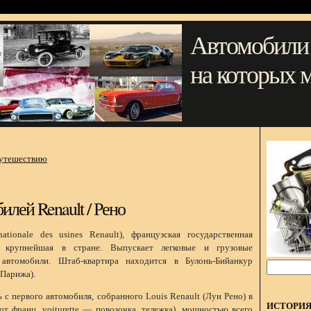
Автомобили
на которых 
путешествию
илей Renault / Рено
ationale des usines Renault), французская государственная
, крупнейшая в стране. Выпускает легковые и грузовые
 автомобили. Штаб-квартира находится в Булонь-Бийанкур
 Парижа).
 с первого автомобиля, собранного Louis Renault (Луи Рено) в
ИСТОРИ
от франц. voiturette — повозочка, тележка), мощностью всего