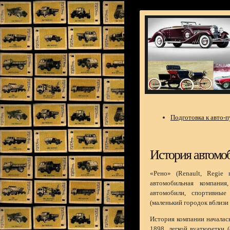
Подготовка к авто-
История автомоб
«Рено» (Renault, Regie n
автомобильная компания
автомобили, спортивные
(маленький городок вблизи
История компании началась
1898, легкой вуатюретки (