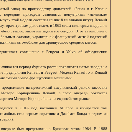
овый завод по производству двигателей «Рено» в г. Клеоне
 с передним приводом становится популярным «маленьким
ыпуск этой модели составил свыше 8 миллионов штук). Renault
олуторалитровым двигателем, в 1965 стала пионером внедрения
тчбек», такого, каким мы видим его сегодня. Этот автомобиль с
бельным салоном, характерной французской мягкой подвеской
рактичным автомобилем для французского среднего класса.
дписывает соглашение с Peugeot и Volvo об объединении
начинается период бурного роста: появляются новые заводы на
е предприятия Renault и Peugeot. Модели Renault 5 и Renault
даваемыми в мире французскими машинами.
т продвижение на престижный американский рынок, заключив
 Моторс Корпорейшн» Renault, в свою очередь, обязуется
мерикен Моторс Корпорейшн» на европейском рынке.
водится в США под названием Alliance и избирается там
втомобиль стал верным соратником Джеймса Бонда в одном из
 серии).
 впервые был представлен в Брюсселе летом 1984. В 1988