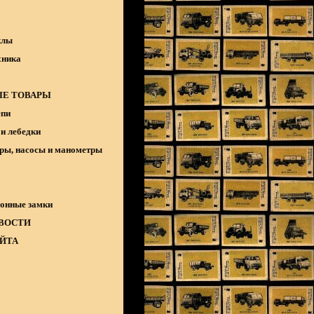
клы
хника
Е ТОВАРЫ
епи
и лебедки
ры, насосы и манометры
онные замки
ВОСТИ
АЙТА