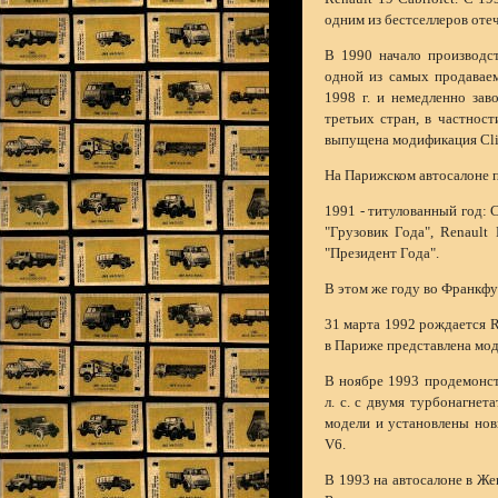
одним из бестселлеров оте
В 1990 начало производст
одной из самых продаваем
1998 г. и немедленно зав
третьих стран, в частнос
выпущена модификация Clio 
На Парижском автосалоне п
1991 - титулованный год: C
"Грузовик Года", Renault
"Президент Года".
В этом же году во Франкфу
31 марта 1992 рождается R
в Париже представлена мо
В ноябре 1993 продемонст
л. с. с двумя турбонагне
модели и установлены нов
V6.
В 1993 на автосалоне в Ж