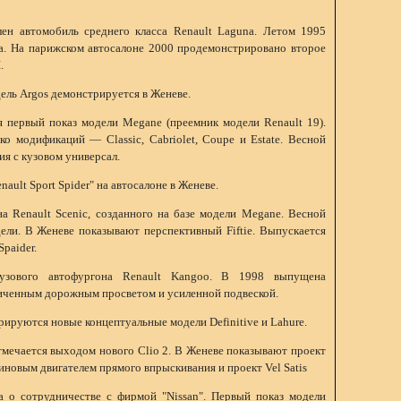
ен автомобиль среднего класса Renault Laguna. Летом 1995
. На парижском автосалоне 2000 продемонстрировано второе
.
ель Argos демонстрируется в Женеве.
я первый показ модели Megane (преемник модели Renault 19).
ко модификаций — Classic, Cabriolet, Coupe и Estate. Весной
я с кузовом универсал.
ault Sport Spider" на автосалоне в Женеве.
а Renault Scenic, созданного на базе модели Megane. Весной
ели. В Женеве показывают перспективный Fiftie. Выпускается
paider.
узового автофургона Renault Kangoo. В 1998 выпущена
иченным дорожным просветом и усиленной подвеской.
рируются новые концептуальные модели Definitive и Lahure.
тмечается выходом нового Clio 2. В Женеве показывают проект
зиновым двигателем прямого впрыскивания и проект Vel Satis
 о сотрудничестве с фирмой "Nissan". Первый показ модели