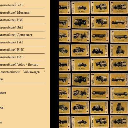
втомобилей УАЗ
втомобилей Москвич
автомобилей ИЖ
втомобилей ЗАЗ
втомобилей Донинвест
втомобилей ГАЗ
автомобилей ВИС
втомобилей ВАЗ
втомобилей Volvo / Вольво
автомобилей Volkswagen /
ен
кие
ка
ы