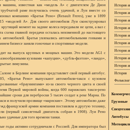
я машина, известная как «модель A» с двигателем Де Дион
История а
 трубчатой раме получилась очень удачной, и Луи вместе со
История а
зовал компанию «Братья Рено» (Renault Freres), уже в 1899
История 
5 «моделей A». Для своего автомобиля Луи сконструировал
 крутящий момент на задние колеса передавали не цепи, а вал с
История а
а схема главной передачи осталась неизменной до настоящего
История а
 автомобилей. Братья увлекались автомобильными гонками и
История а
аннем бизнесе заняли гоночные и спортивные модели.
История 
одит на выпуск крупных и мощных машин. Это модели AG1 с
азнообразными кузовами «капуцин», «дубль-фаэтон», «ландо»,
История а
акрытые лимузины.
История а
Салоне в Берлине компания представляет свой первый автобус.
История 
05, «Братья Рено» выпускают автомобили-такси с кузовом
Фольксваг
розванные «браунингами» из-за своего черного цвета и своей
ремя Первой мировой войны, когда 600 парижских такси-рено
Коммерчес
чайшие сроки для переброски 5 тысяч солдат к реке Марна. По
акси и получили прозвище «марнские». Этому автомобилю даже
Грузовые
ужд французской армии компания поставляла и другую технику,
Спецтехни
ели (первый самолетный двигатель собран в 1908). Луи Рено
Автобусы
ьно удачные для того времени танки.
Мотоцикл
ные годы активно сотрудничали с Россией. Для императора был