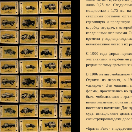
лишь 0,75 л.с. Следующа
мощностью в 1,75 л.с. на
старшими братьями органи
сделавшую и продавшую 1
коробку передач, в которой
карданными шарнирами. Эт
времени у заднеприводных
немаловажное место в их р
С 1900 года фирма перех
элегантными и удобными р
редкие по тому времени з
В 1906 на автомобильном 
Одними из первых, в 19
«ландоле». Эти машины, п
формы, прославились во в
было мобилизовано в крат
имени знаменитой битвы т
поставлен памятник. Для н
суда, авиационные двигат
сконструировал даже довол
«Братья Рено» в предвоен