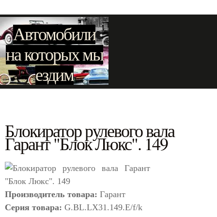
Автомобили
на которых мы
ездим
Блокиратор рулевого вала
Гарант "Блок Люкс". 149
Производитель товара:
Гарант
Серия товара:
G.BL.LX31.149.E/f/k