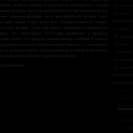
метрию решетки бампера и гармонично вписывается в общий
Коммерчес
здании продукта мы учли как потребности автомобилистов, для
Грузовые
льно защитная функция, так и автолюбителей, которые ищут
Спецтехни
создать новый стиль своего авто. Функциональность, тюнинг,
р только за вами. Сетка для защиты радиатора изготовлена из
Автобусы
риала, что гарантирует отсутствие ржавчины в процессе
Мотоцикл
ановка делает этот продукт необыкновенно удобным. В отличие
Прицепы
я установки которых требуется снятие бампера, то есть наличие
ов и дополнительного оборудования (подъемник и так далее),
Автодома
кта понадобится 20 минут времени и отвертка.
Квадроци
тку радиатора
Водная те
МАГАЗИН
ПОЛЕЗНЫ
Сетка на
Autofamil
&gt;, без 
Сетка на
Autofamil
&gt;, дл