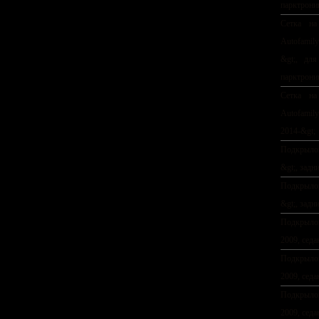
парктрони
Сетка на
Autofamil
&gt;, для
парктрони
Сетка на
Autofami
2014-&gt;
Подкрыл
&gt;, задн
Подкрыл
&gt;, задн
Подкрыл
2009, седа
Подкрыл
2009, седа
Подкрыл
2009, седа