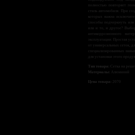
полностью повторяет гео
стиль автомобиля. При со
которых важна исключите
способы подчеркнуть или 
или и то, и другое? Выбо
антикоррозионного мате
эксплуатации. Простая уст
от универсальных сеток, дл
специализированных навык
для установки этого проду
Тип товара:
Сетка на реше
Материалы:
Алюминий
Цена товара:
2070