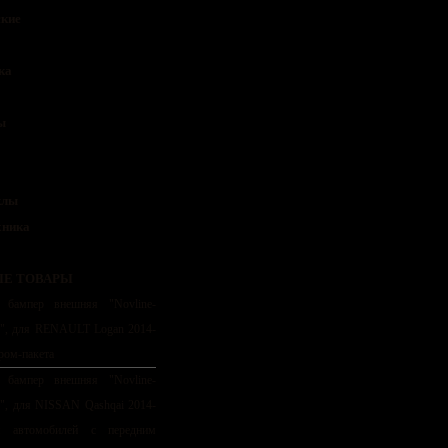
кие
ка
ы
клы
хника
Е ТОВАРЫ
 бампер внешняя "Novline-
y", для RENAULT Logan 2014-
хром-пакета
 бампер внешняя "Novline-
y", для NISSAN Qashqai 2014-
я автомобилей с передним