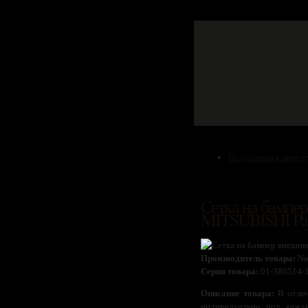
Подготовка к авто-
Сетка на бампер 
MITSUBISHI Paje
Производитель товара:
No
Серия товара:
01-380514-
Описание товара:
В отлич
индивидуально под кажд