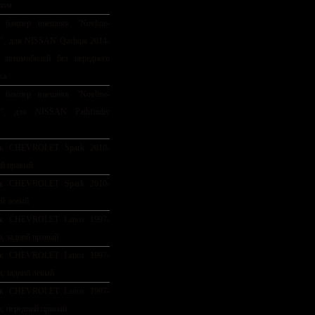
ком
 бампер внешняя "Novline-
y", для NISSAN Qashqai 2014-
 автомобилей без переднего
ка
 бампер внешняя "Novline-
ly", для NISSAN Pathfinder
ок CHEVROLET Spark 2010-
ий правый
ок CHEVROLET Spark 2010-
ий левый
ок CHEVROLET Lanos 1997-
н, задний правый
ок CHEVROLET Lanos 1997-
н, задний левый
ок CHEVROLET Lanos 1997-
н, передний правый