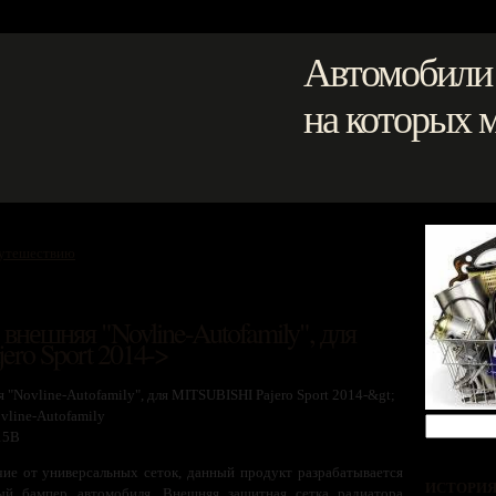
Автомобили
на которых 
путешествию
внешняя "Novline-Autofamily", для
ro Sport 2014->
vline-Autofamily
15B
ие от универсальных сеток, данный продукт разрабатывается
ИСТОРИ
ый бампер автомобиля. Внешняя защитная сетка радиатора