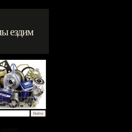
мы ездим
Я МАШИН