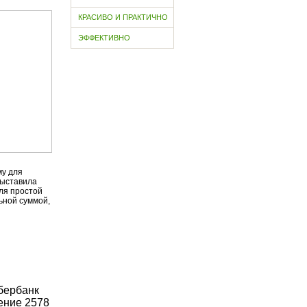
КРАСИВО И ПРАКТИЧНО
ЭФФЕКТИВНО
му для
выставила
для простой
ьной суммой,
бербанк
ение 2578