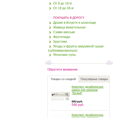
Дорожный детский
От 9 до 18 кг
стульчик Тотсит (Totseat)
От 18 до 36 кг
"Лазурь"
1400 руб.
ПОКУШАТЬ В ДОРОГУ
1250 руб.
Драже в йогурте и шоколаде
Живица жевательная
Обложка для
Сумки-авоськи
автодокументов "Красный
Фрутилады
крокодил", кожа
Хрустики
650 руб.
Ягоды и фрукты вакуумной сушки
610 руб.
(сублимированные)
Японские супы
Обложка для паспорта
"Маки", кожа
Обратите внимание
600 руб.
560 руб.
Товары со скидкой
Популярные товары
Комплект дизайнерских
рамок для номеров
"Белый"
880 руб.
590 руб.
Комплект дизайнерских