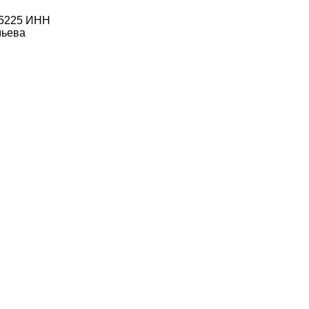
25225 ИНН
мьева