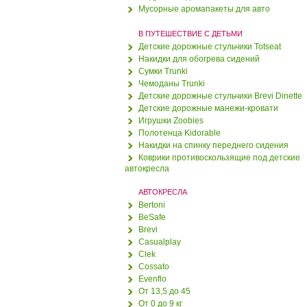
Мусорные аромапакеты для авто
Игрушка Zoobies
"Единорог Иля"
В ПУТЕШЕСТВИЕ С ДЕТЬМИ
Детские дорожные стульчики Totseat
1090 руб.
Накидки для обогрева сидений
990 руб.
Сумки Trunki
Чемоданы Trunki
Полотенце Kidorable
Детские дорожные стульчики Brevi Dinette
"Феечка"
Детские дорожные манежи-кровати
Игрушки Zoobies
1190 руб.
Полотенца Kidorable
1110 руб.
Накидки на спинку переднего сидения
Коврики противоскользящие под детские
Дорожный детский
автокресла
стульчик Тотсит (Totseat)
"Этно"
АВТОКРЕСЛА
Bertoni
1400 руб.
1250 руб.
BeSafe
Brevi
Дорожный детский
Casualplay
стульчик Тотсит (Totseat)
Clek
"Карамель"
Cossato
1400 руб.
Evenflo
1250 руб.
От 13,5 до 45
От 0 до 9 кг