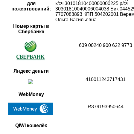
для
к/сч 30101810400000000225 р/сч
пожертвований:
30301810040006004038 Бик 0445
7707083893 КПП 504202001 Вере
Ольга Васильевна
Номер карты в
Сбербанке
639 00240 900 622 9773
Яндекс деньги
410011243717431
WebMoney
R379193950644
QIWI кошелёк