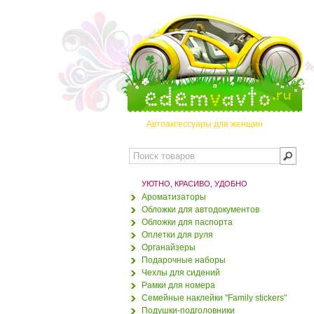
Автоаксессуары для женщин
УЮТНО, КРАСИВО, УДОБНО
Ароматизаторы
Обложки для автодокументов
Обложки для паспорта
Оплетки для руля
Органайзеры
Комплект дизайнерских
Подарочные наборы
рамок для номеров
Чехлы для сидений
"Синий"
Рамки для номера
Семейные наклейки "Family stickers"
880 руб.
590 руб.
Подушки-подголовники