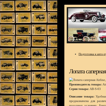
Подготовка к авто-
Лопата саперная 
Производитель товара:
Air
Серия товара:
AB-S-03
Описание товара:
Удобная
предназначена для разли
походных условиях. Благ