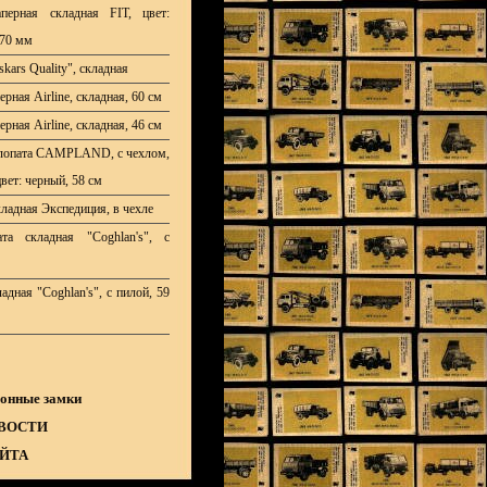
перная складная FIT, цвет:
570 мм
skars Quality", складная
ерная Airline, складная, 60 см
ерная Airline, складная, 46 см
лопата CAMPLAND, с чехлом,
цвет: черный, 58 см
кладная Экспедиция, в чехле
та складная "Coghlan's", с
адная "Coghlan's", с пилой, 59
онные замки
ВОСТИ
АЙТА