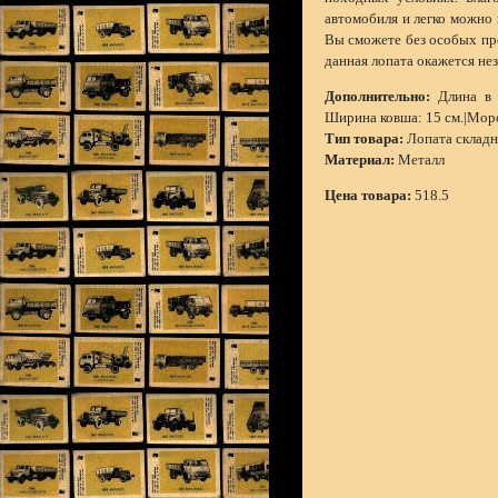
автомобиля и легко можно
Вы сможете без особых про
данная лопата окажется не
Дополнительно:
Длина в с
Ширина ковша: 15 см.|Моро
Тип товара:
Лопата складн
Материал:
Металл
Цена товара:
518.5