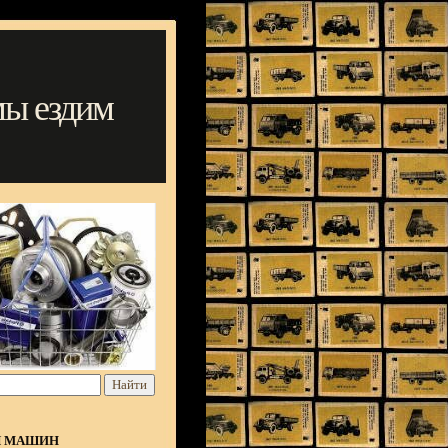
мы ездим
Я МАШИН