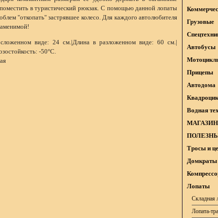
 поместить в туристический рюкзак. С помощью данной лопаты
Коммерчес
блем "откопать" застрявшее колесо. Для каждого автолюбителя
Грузовые
заменимой!
Спецтехни
ложенном виде: 24 см.|Длина в разложенном виде: 60 см.|
Автобусы
зостойкость: -50°С.
Мотоцикл
ая
Прицепы
Автодома
Квадроци
Водная те
МАГАЗИН
ПОЛЕЗНЫ
Тросы и ц
Домкраты 
Компрессо
Лопаты
Складная 
Лопата-тр