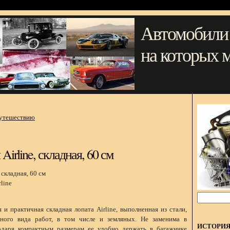
Автомобили
на которых 
путешествию
Airline, складная, 60 см
line
 и практичная складная лопата Airline, выполненная из стали,
чного вида работ, в том числе и земляных. Не заменима в
ИСТОРИ
одаря компактным размерам ее удобно держать в багажнике