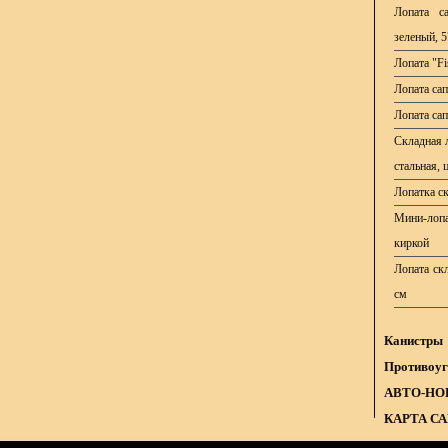
Лопата са
зеленый, 
Лопата "Fi
Лопата сап
Лопата сап
Складная 
стальная, 
Лопатка с
Мини-лопа
киркой
Лопата скл
см
Канистры
Противоуг
АВТО-НО
КАРТА С