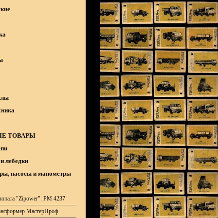
кие
ка
ы
клы
хника
Е ТОВАРЫ
епи
и лебедки
ры, насосы и манометры
лопата "Zipower". PM 4237
ансформер МастерПроф