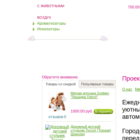
комплекте)
С ЖИВОТНЫМИ
700.00
1500.00 руб.
отзывов 0
ВОЗДУХ
Ароматизаторы
Наклейка для автомобиля
Ионизаторы
"Ромашка". 3D
200.00 руб.
отзывов 0
Оплетка на руль "Розовый
цветок"
Обратите внимание
Проек
250.00 руб.
отзывов 0
Товары со скидкой
Популярные товары
О нас
Ми
Мягкая игрушка Zoobies
"Лошадка Пинто"
Ежедн
уютны
1000.00 руб.
автом
отзывов 0
Дорожный детский
Город
стульчик Тотсит (Totseat)
Шоколад
перед