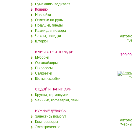
Бумажники водителя
Коврики
Наклейки
Оплетки на руль
Подушки, пледы
Рамки для номера
Чехлы, накидки
Автомо
"З
Шторки
В ЧИСТОТЕ И ПОРЯДКЕ
700.00
Мусорки
Мягкая игрушка Zoobies
Органайзеры
"Лошадка Пинто"
Пылесосы
Салфетки
Щетки, скребки
1000.00 руб.
отзывов 0
С ЕДОЙ И НАПИТКАМИ
Дорожный детский
Кружки, термосумки
стульчик Тотсит (Totseat)
Чайники, кофеварки, печи
Шоколад
1600.00 руб.
НУЖНЫЕ ДЕВАЙСЫ
отзывов 0
Завестись помогут
Автомо
Компрессоры
"Черны
Чехлы на сиденья
Электричество
"Розовый цветок" (сумка в