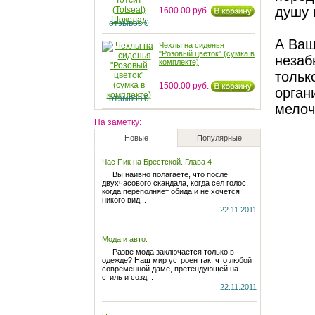
душу 
1600.00 руб.
отзывов 0
А Ваш
Чехлы на сиденья
"Розовый цветок" (сумка в
незаб
комплекте)
тольк
1500.00 руб.
орган
отзывов 0
мелоч
Наклейка для автомобиля
На заметку:
"Ромашка". 3D
Новые
Популярные
200.00 руб.
Час Пик на Брестской. Глава 4
отзывов 0
Вы наивно полагаете, что после
двухчасового скандала, когда сел голос,
когда переполняет обида и не хочется
Оплетка на руль "Розовый
никого вид...
цветок"
22.11.2011
250.00 руб.
Мода и авто.
отзывов 0
Разве мода заключается только в
одежде? Наш мир устроен так, что любой
современной даме, претендующей на
Мягкая игрушка Zoobies
стиль и созд...
"Лошадка Пинто"
22.11.2011
1000.00 руб.