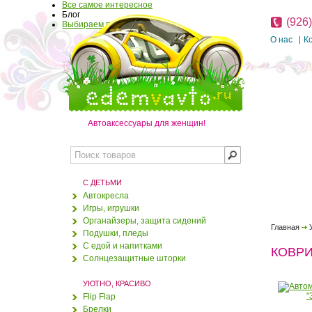
Все самое интересное
Блог
(926
Выбираем подарок
О нас
К
Автоаксессуары для женщин!
С ДЕТЬМИ
Автокресла
Игры, игрушки
Органайзеры, защита сидений
Главная
Подушки, пледы
С едой и напитками
КОВР
Солнцезащитные шторки
УЮТНО, КРАСИВО
Flip Flap
Брелки