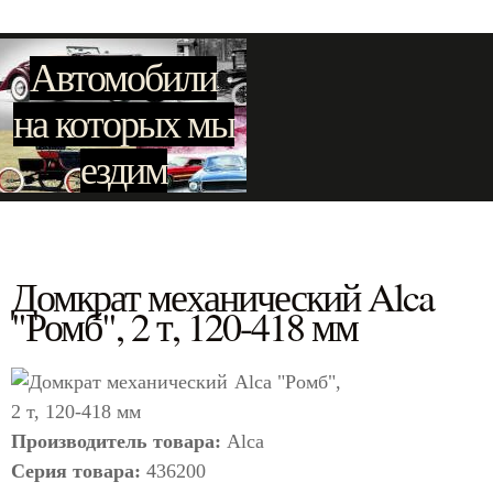
Автомобили
на которых мы
ездим
Домкрат механический Alca
"Ромб", 2 т, 120-418 мм
Производитель товара:
Alca
Серия товара:
436200