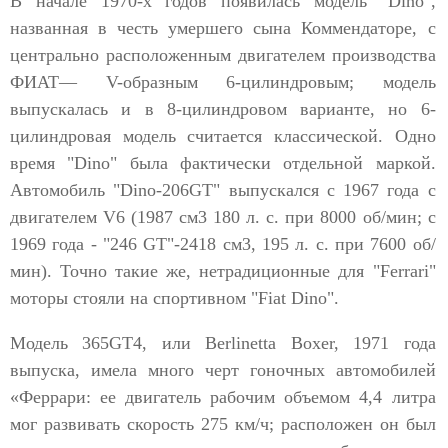
В начале 1970-х годов появилась модель "Dino",
названная в честь умершего сына Коммендаторе, с
центрально расположенным двигателем производства
ФИАТ— V-образным 6-цилиндровым; модель
выпускалась и в 8-цилиндровом варианте, но 6-
цилиндровая модель считается классической. Одно
время "Dino" была фактически отдельной маркой.
Автомобиль "Dino-206GТ" выпускался с 1967 года с
двигателем V6 (1987 см3 180 л. с. при 8000 об/мин; с
1969 года - "246 GT"-2418 см3, 195 л. с. при 7600 об/
мин). Точно такие же, нетрадиционные для "Ferrari"
моторы стояли на спортивном "Fiat Dino".
Модель 365GT4, или Berlinetta Boxer, 1971 года
выпуска, имела много черт гоночных автомобилей
«Феррари: ее двигатель рабочим объемом 4,4 литра
мог развивать скорость 275 км/ч; расположен он был