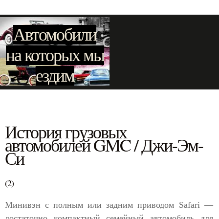
Автомобили
на которых мы
ездим
История грузовых
автомобилей GMC / Джи-Эм-
Си
(2)
Минивэн с полным или задним приводом Safari —
достаточно компактный семейный автомобиль для