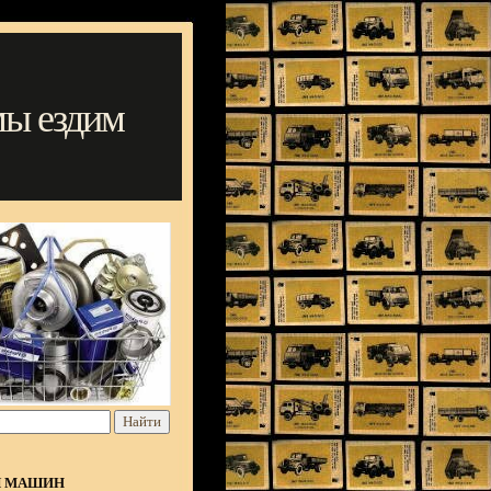
мы ездим
Я МАШИН