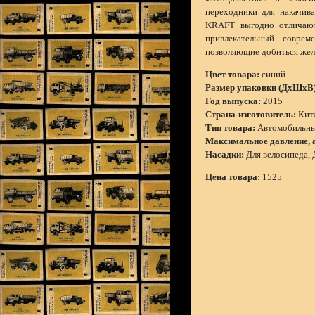
переходники для накачива
KRAFT выгодно отличаютс
привлекательный соврем
позволяющие добиться жел
Цвет товара:
синий
Размер упаковки (ДхШхВ)
Год выпуска:
2015
Страна-изготовитель:
Кит
Тип товара:
Автомобильны
Максимальное давление, а
Насадки:
Для велосипеда, 
Цена товара:
1525