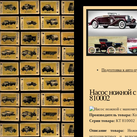
Подготовка к авто-
Насос ножной с 
810002
Производитель товара:
Kra
Серия товара:
КТ 810002
Описание товара:
Ножно
мотоциклетных и велоси