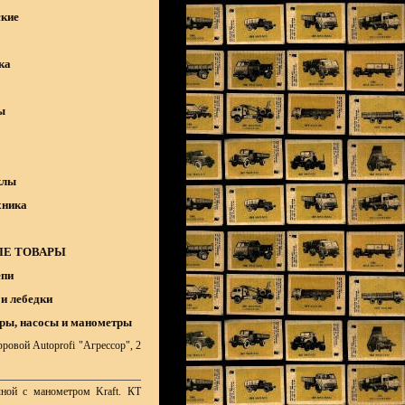
кие
ка
ы
клы
хника
Е ТОВАРЫ
епи
и лебедки
ры, насосы и манометры
ровой Autoprofi "Агрессор", 2
ной с манометром Kraft. КТ