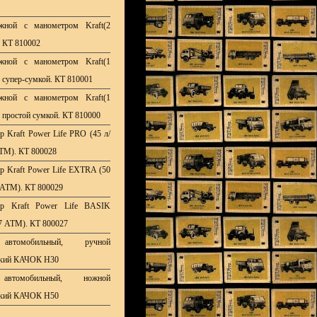
жной с манометром Kraft(2
. КТ 810002
жной с манометром Kraft(1
с супер-сумкой. КТ 810001
жной с манометром Kraft(1
с простой сумкой. КТ 810000
р Kraft Power Life PRO (45 л/
АТМ). КТ 800028
р Kraft Power Life EXTRA (50
0 АТМ). КТ 800029
ор Kraft Power Life BASIK
;7 АТМ). КТ 800027
автомобильный, ручной
ский КАЧОК Н30
автомобильный, ножной
ский КАЧОК Н50