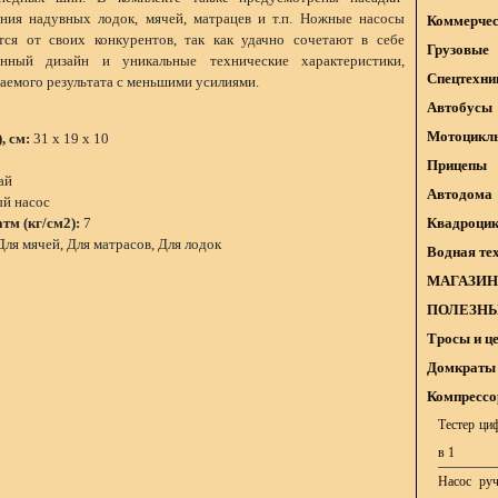
ния надувных лодок, мячей, матрацев и т.п. Ножные насосы
Коммерчес
я от своих конкурентов, так как удачно сочетают в себе
Грузовые
енный дизайн и уникальные технические характеристики,
Спецтехни
аемого результата с меньшими усилиями.
Автобусы
Мотоцикл
, см:
31 x 19 x 10
Прицепы
ай
Автодома
й насос
тм (кг/см2):
7
Квадроци
Для мячей, Для матрасов, Для лодок
Водная те
МАГАЗИН
ПОЛЕЗНЫ
Тросы и ц
Домкраты 
Компрессо
Тестер циф
в 1
Насос руч