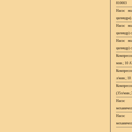
810003
Насос но
цилиндра)
Насос но
цилиндр) 
Насос но
цилиндр) 
Компрессо
мин.; 10 
Компрессо
л/мин.; 1
Компресс
(35л/мин.
Насос 
механиче
Насос 
механиче