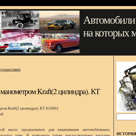
Автомобили
на которых 
путешествию
манометром Kraft(2 цилиндра). КТ
ft
й насос предназначен для накачивания автомобильных,
ИСТОРИ
педных шин. В комплекте также предусмотрены насадки-