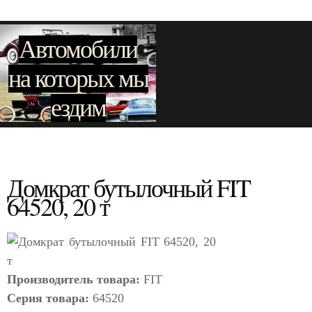
Автомобили
на которых мы
ездим
Домкрат бутылочный FIT
64520, 20 т
Производитель товара:
FIT
Серия товара:
64520