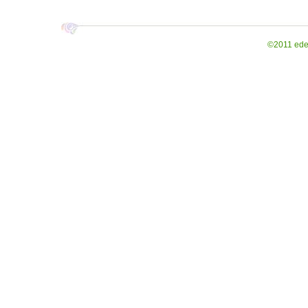
950.00 руб.
900.00 руб.
Комплект дизайнерских
рамок для номеров
©2011 ede
"Чёрный"
880.00 руб.
750.00 руб.
Комплект дизайнерских
рамок для номеров
"Белый"
880.00 руб.
750.00 руб.
Дорожная подушка-
антистресс "Гжель"
730.00 руб.
690.00 руб.