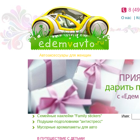
8 (49
О нас
К
Автоаксессуары для женщин
УЮТНО, КРАСИВО, УДОБНО
Ароматизаторы
Обложки для автодокументов
Обложки для паспорта
Дорожный детский
Заказ 
Подарочные наборы
стульчик Тотсит (Totseat)
"Деним"
Рамки для номера
Семейные наклейки "Family stickers"
Имя:
1700.00 руб.
Подушки-подголовники "антистресс"
1650.00 руб.
Мусорные аромапакеты для авто
Полотенце Kidorable
В ПУТЕШЕСТВИЕ С ДЕТЬМИ
"Коровка"