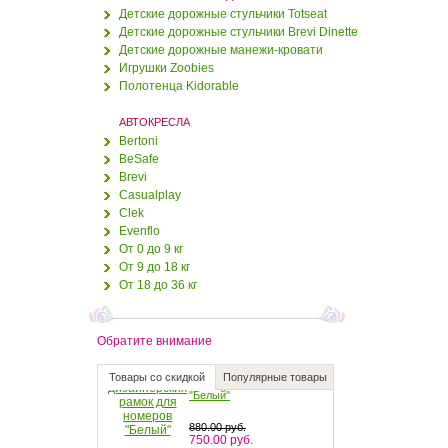
Детские дорожные стульчики Totseat
Детские дорожные стульчики Brevi Dinette
950.00 руб.
Детские дорожные манежи-кровати
900.00 руб.
Игрушки Zoobies
Полотенца Kidorable
Полотенце Kidorable
"Счастливый пират"
АВТОКРЕСЛА
Bertoni
950.00 руб.
BeSafe
900.00 руб.
Brevi
Casualplay
Комплект дизайнерских
рамок для номеров
Clek
"Чёрный"
Evenflo
От 0 до 9 кг
880.00 руб.
От 9 до 18 кг
750.00 руб.
От 18 до 36 кг
Комплект дизайнерских
рамок для номеров
"Белый"
Обратите внимание
880.00 руб.
750.00 руб.
Товары со скидкой
Популярные товары
Дорожная подушка-
антистресс "Гжель"