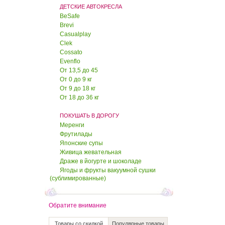
110 руб.
ДЕТСКИЕ АВТОКРЕСЛА
95 руб.
BeSafe
Brevi
Драже "Клюква в
шоколаде"
Casualplay
Clek
Cossato
120 руб.
Evenflo
100 руб.
От 13,5 до 45
От 0 до 9 кг
Драже "Груша в шоколаде"
От 9 до 18 кг
От 18 до 36 кг
95 руб.
80 руб.
ПОКУШАТЬ В ДОРОГУ
Меренги
Фрутилады
Драже "Груша в йогурте"
Японские супы
Живица жевательная
Драже в йогурте и шоколаде
95 руб.
80 руб.
Ягоды и фрукты вакуумной сушки
(сублимированные)
Драже "Вишня в
шоколаде"
Обратите внимание
95 руб.
80 руб.
Товары со скидкой
Популярные товары