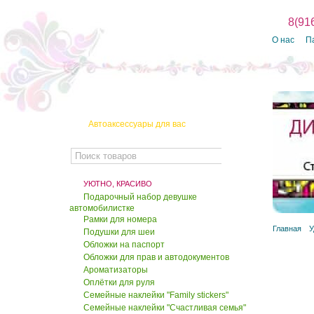
8(91
350 руб.
315 руб.
О нас
П
Сумка через плечо
SlingSax 7
690 руб.
650 руб.
Автоаксессуары для вас
Сумка-авоська Optimistic
2
380 руб.
УЮТНО, КРАСИВО
355 руб.
Подарочный набор девушке
автомобилистке
Драже "Малина в
Рамки для номера
шоколаде"
Главная
У
Подушки для шеи
Обложки на паспорт
120 руб.
Обложки для прав и автодокументов
100 руб.
Ароматизаторы
Оплётки для руля
Драже "Малина в йогурте"
Семейные наклейки "Family stickers"
Семейные наклейки "Счастливая семья"