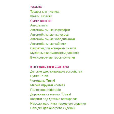
120 руб.
УДОБНО
100 руб.
Товары для пикника
Щетки, скребки
Драже "Клубника в
Сумки-авоськи
шоколаде"
Автозаписки
Автомобильные кофеварки
95 руб.
Автомобильные пылесосы
80 руб.
Автомобильные холодильники
Автомобильные чайники
Драже "Клубника в
Секретки для номерных знаков
йогурте"
Мусорные аромапакеты для авто
Буксировочные тросы-рулетки
95 руб.
80 руб.
В ПУТЕШЕСТВИЕ С ДЕТЬМИ
Детские удерживающие устройства
Драже "Фундук в
Сумки Trunki
шоколаде"
Чемоданы Trunki
Мягкие игрушки Zoobies
110 руб.
Полотенца Kidorable
95 руб.
Дорожные стульчики Totseat
Коврики под детские автокресла
Драже "Фундук в белом
Накидки на спинку переднего сидения
шоколаде"
Накидки для обогрева сидений