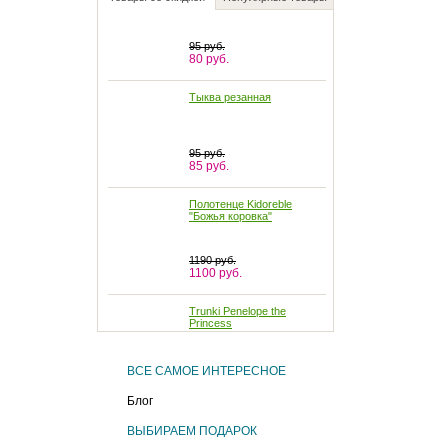
Тыква резанная
95 руб.
85 руб.
Полотенце Kidoreble
"Божья коровка"
1190 руб.
1100 руб.
Trunki Penelope the
Princess
3160 руб.
2900 руб.
Чехлы для
автомобильных сидений
ВСЕ САМОЕ ИНТЕРЕСНОЕ
универсальные "Кобра"
Блог
2900 руб.
2750 руб.
ВЫБИРАЕМ ПОДАРОК