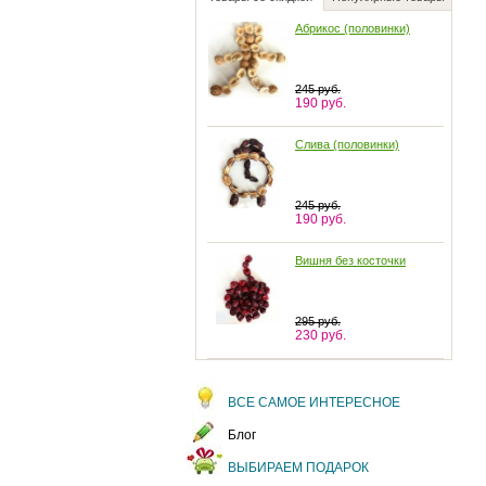
245 руб.
190 руб.
Слива (половинки)
245 руб.
190 руб.
Вишня без косточки
295 руб.
230 руб.
Драже "Вишня в йогурте"
ВСЕ САМОЕ ИНТЕРЕСНОЕ
95 руб.
80 руб.
Блог
Буксировочный трос-
ВЫБИРАЕМ ПОДАРОК
рулетка