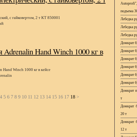
Autoprofi
подъема 3
Лебедка р
ft
Лебедка р
Лебедка р
Домкрат б
 Adrenalin Hand Winch 1000 кг в
Домкрат б
Домкрат б
Домкрат б
Домкрат б
renalin
Домкрат б
Домкрат по
4
5
6
7
8
9
10
11
12
13
14
15
16
17
18
>
т
Домкрат б
20 т
Домкрат б
12 т