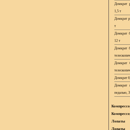
Домкрат р
1,5 т
Домкрат р
т
Домкрат б
12 т
Домкрат б
телескопич
Домкрат б
телескопич
Домкрат бу
Домкрат п
педалью, 3
Компрессо
Компрессо
Лопаты
Лопаты