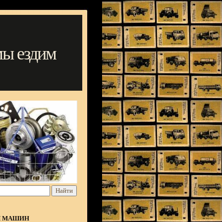
мы ездим
Я МАШИН