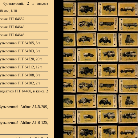
", бутылочный, 2 т, высота
08 мм, 1/10
учная FIT 64652
учная FIT 64648
учная FIT 64646
утылочный FIT 64565, 5 т
утылочный FIT 64563, 3 т
утылочный FIT 64520, 20 т
утылочный FIT 64512, 12 т
утылочный FIT 64508, 8 т
утылочный FIT 64502, 2 т
дкатной FIT 64486, в кейсе, 2
утылочный Airline AJ-B-20S,
утылочный Airline AJ-B-12S,