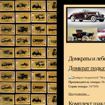
Домкраты и леб
Домкрат подкат
Производитель товара:
He
Серия товара:
347000
Продолжение ...
Комплект шакло