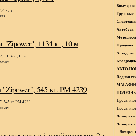
Коммерчес
Грузовые
lus
Спецтехни
Автобусы
Мотоцикл
 "Zipower", 1134 кг, 10 м
Прицепы
Автодома
Квадроци
power
АВТО-НО
Водная те
МАГАЗИН
 "Zipower", 545 кг. PM 4239
ПОЛЕЗНЫ
Тросы и ц
power
Тросы и ц
Домкраты 
Домкраты 
Домкрат г
электрический, с гайковертом, 2 т