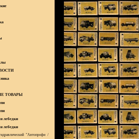
кие
ка
ы
клы
ВОСТИ
хника
Е ТОВАРЫ
епи
епи
и лебедки
и лебедки
идравлический "Автопрофи /