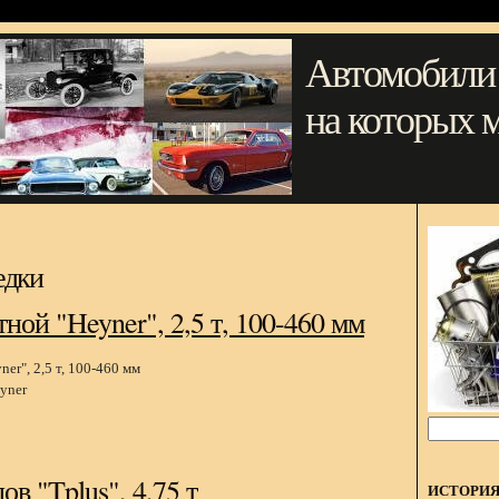
Автомобили
на которых 
едки
ной "Heyner", 2,5 т, 100-460 мм
yner
в "Tplus", 4,75 т
ИСТОРИ