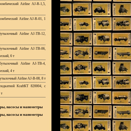
омбический Airline AJ-R-1,5,
омбический Airline AJ-R-01, 1
утылочный Airline AJ-TB-12,
утылочный Airline AJ-TB-06,
еский, 6 т
утылочный Airline AJ-TB-4,
еский, 4 т
тылочный Airline AJ-B-08, 8 т
одкатной KraftКТ 820004, с
 т
ры, насосы и манометры
ры, насосы и манометры