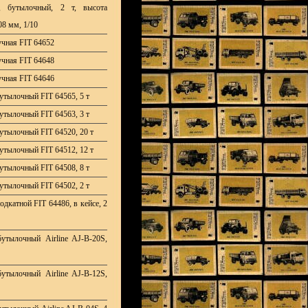
", бутылочный, 2 т, высота
08 мм, 1/10
учная FIT 64652
учная FIT 64648
учная FIT 64646
утылочный FIT 64565, 5 т
утылочный FIT 64563, 3 т
утылочный FIT 64520, 20 т
утылочный FIT 64512, 12 т
утылочный FIT 64508, 8 т
утылочный FIT 64502, 2 т
дкатной FIT 64486, в кейсе, 2
утылочный Airline AJ-B-20S,
утылочный Airline AJ-B-12S,