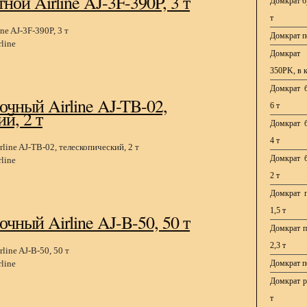
ной Airline AJ-3F-390P, 3 т
Домкрат б
т
Домкрат по
line
Домкрат 
350PK, в к
Домкрат б
чный Airline AJ-TB-02,
6 т
й, 2 т
Домкрат б
4 т
Домкрат б
line
2 т
Домкрат п
1,5 т
чный Airline AJ-B-50, 50 т
Домкрат по
2,3 т
line
Домкрат по
Домкрат р
т