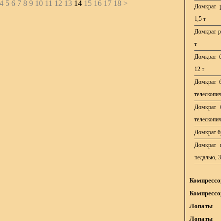
4
5
6
7
8
9
10
11
12
13
14
15
16
17
18
>
Домкрат р
1,5 т
Домкрат р
т
Домкрат б
12 т
Домкрат б
телескопич
Домкрат б
телескопич
Домкрат бу
Домкрат п
педалью, 3
Компрессо
Компрессо
Лопаты
Лопаты