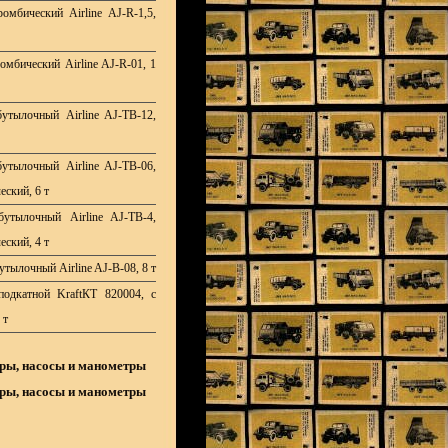
омбический Airline AJ-R-1,5,
омбический Airline AJ-R-01, 1
утылочный Airline AJ-TB-12,
утылочный Airline AJ-TB-06,
еский, 6 т
утылочный Airline AJ-TB-4,
еский, 4 т
тылочный Airline AJ-B-08, 8 т
одкатной KraftКТ 820004, с
 т
ры, насосы и манометры
ры, насосы и манометры