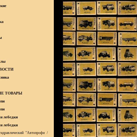
кие
ка
ы
клы
ВОСТИ
хника
Е ТОВАРЫ
епи
епи
и лебедки
и лебедки
идравлический "Автопрофи /