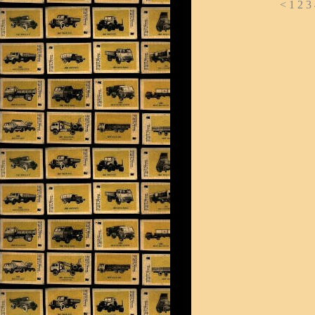
<
1
2
3