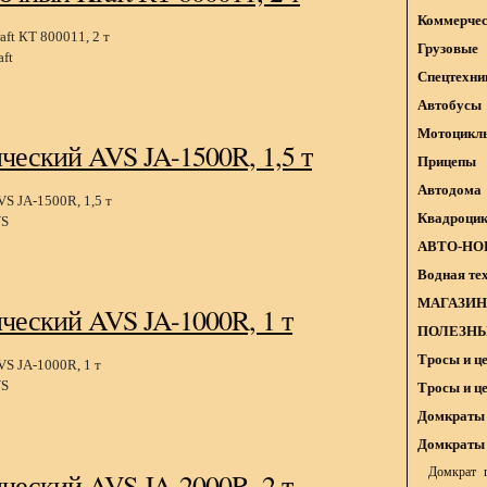
Коммерчес
Грузовые
ft
Спецтехни
Автобусы
Мотоцикл
ческий AVS JA-1500R, 1,5 т
Прицепы
Автодома
Квадроци
S
АВТО-НО
Водная те
МАГАЗИН
ческий AVS JA-1000R, 1 т
ПОЛЕЗНЫ
Тросы и ц
S
Тросы и ц
Домкраты 
Домкраты 
Домкрат г
ческий AVS JA-2000R, 2 т