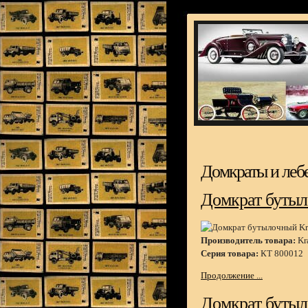
Домкраты и леб
Домкрат бутыло
Производитель товара:
Kra
Серия товара:
КТ 800012
Продолжение ...
Домкрат бутыло