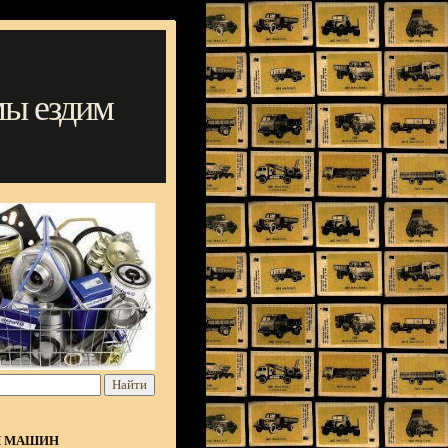
мы ездим
Я МАШИН