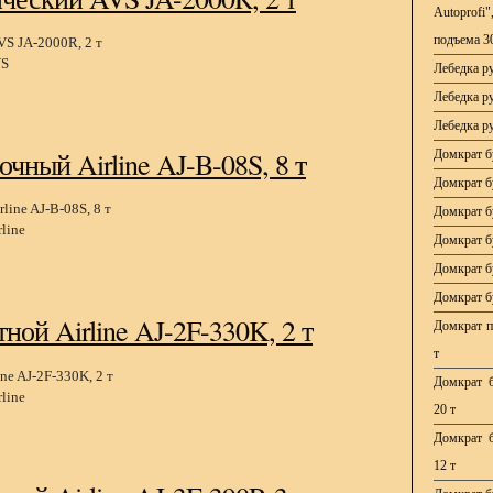
Autoprofi
подъема 3
S
Лебедка р
Лебедка р
Лебедка р
чный Airline AJ-B-08S, 8 т
Домкрат б
Домкрат б
Домкрат б
line
Домкрат б
Домкрат б
Домкрат б
ной Airline AJ-2F-330K, 2 т
Домкрат по
т
Домкрат б
line
20 т
Домкрат б
12 т