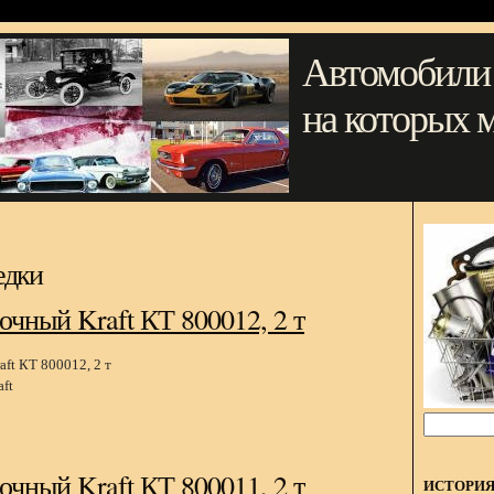
Автомобили
на которых 
едки
чный Kraft КТ 800012, 2 т
ft
чный Kraft КТ 800011, 2 т
ИСТОРИ