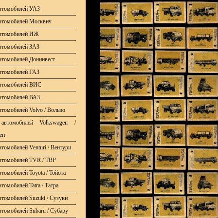
втомобилей УАЗ
втомобилей Москвич
автомобилей ИЖ
втомобилей ЗАЗ
втомобилей Донинвест
втомобилей ГАЗ
автомобилей ВИС
втомобилей ВАЗ
втомобилей Volvo / Вольво
автомобилей Volkswagen /
ен
втомобилей Venturi / Вентури
втомобилей TVR / ТВР
томобилей Toyota / Тойота
томобилей Tatra / Татра
втомобилей Suzuki / Сузуки
втомобилей Subaru / Субару