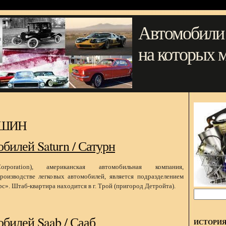
Автомобили
на которых 
АШИН
билей Saturn / Сатурн
poration), американская автомобильная компания,
оизводстве легковых автомобилей, является подразделением
». Штаб-квартира находится в г. Трой (пригород Детройта).
билей Saab / Сааб
ИСТОРИ