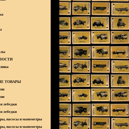
ка
ы
клы
ВОСТИ
хника
Е ТОВАРЫ
епи
епи
и лебедки
и лебедки
ры, насосы и манометры
ры, насосы и манометры