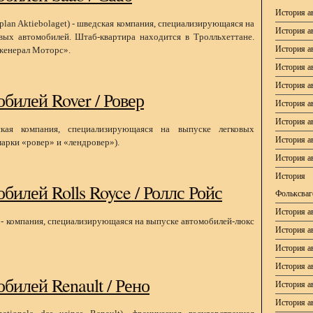
История а
plan Aktiebolaget) - шведская компания, специализирующаяся на
История а
вых автомобилей. Штаб-квартира находится в Тролльхеттане.
История 
женерал Моторс».
История а
История а
билей Rover / Ровер
История а
История 
йская компания, специализирующаяся на выпуске легковых
История а
арки «ровер» и «лендровер»).
История а
История 
билей Rolls Royce / Роллс Ройс
Фольксваг
История а
d - компания, специализирующаяся на выпуске автомобилей-люкс
История а
История ав
История ав
билей Renault / Рено
История а
История а