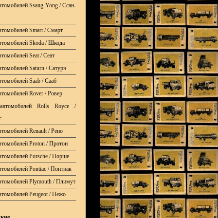
втомобилей Ssang Yong / Ссан-
втомобилей Smart / Смарт
втомобилей Skoda / Шкода
томобилей Seat / Сеат
втомобилей Saturn / Сатурн
втомобилей Saab / Сааб
втомобилей Rover / Ровер
автомобилей Rolls Royce /
с
томобилей Renault / Рено
втомобилей Proton / Протон
втомобилей Porsche / Порше
втомобилей Pontiac / Понтиак
втомобилей Plymouth / Плимут
втомобилей Peugeot / Пежо
кие