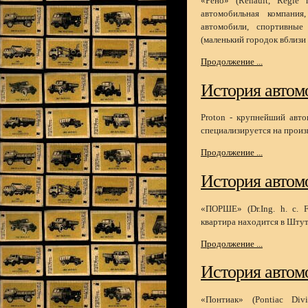
«Рено» (Renault, Regie n
автомобильная компания
автомобили, спортивные
(маленький городок вблизи
Продолжение ...
История автомо
Proton - крупнейший авто
специализируется на произ
Продолжение ...
История автом
«ПОРШЕ» (Dr.Ing. h. c. F
квартира находится в Штут
Продолжение ...
История автомо
«Понтиак» (Pontiac Div