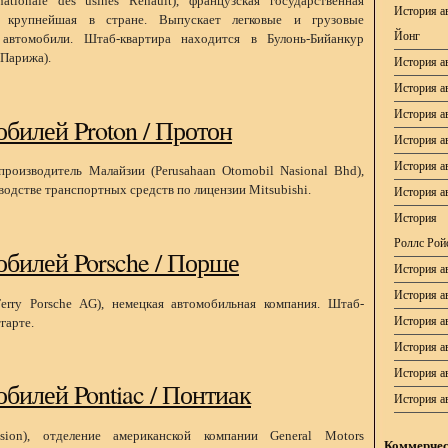
ationale des usines Renault), французская государственная
История а
, крупнейшая в стране. Выпускает легковые и грузовые
Йонг
 автомобили. Штаб-квартира находится в Булонь-Бийанкур
 Парижа).
История а
История а
История ав
билей Proton / Протон
История а
История а
производитель Малайзии (Perusahaan Otomobil Nasional Bhd),
водстве транспортных средств по лицензии Mitsubishi.
История а
История 
Роллс Рой
обилей Porsche / Порше
История ав
История а
erry Porsche AG), немецкая автомобильная компания. Штаб-
История а
гарте.
История а
История а
билей Pontiac / Понтиак
История а
ision), отделение американской компании General Motors
Коммерчес