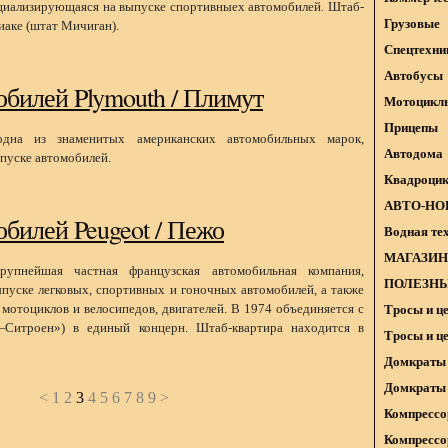
циализирующаяся на выпуске спортивныех автомобилей. Штаб-
Грузовые
иаке (штат Мичиган).
Спецтехни
Автобусы
обилей Plymouth / Плимут
Мотоцикл
Прицепы
одна из знаменитых американских автомобильных марок,
Автодома
пуске автомобилей.
Квадроци
АВТО-НО
обилей Peugeot / Пежо
Водная те
МАГАЗИН
рупнейшая частная французская автомобильная компания,
ПОЛЕЗНЫ
пуске легковых, спортивных и гоночных автомобилей, а также
мотоциклов и велосипедов, двигателей. В 1974 объединяется с
Тросы и ц
—Ситроен») в единый концерн. Штаб-квартира находится в
Тросы и ц
Домкраты 
Домкраты 
<
1
2
3
4
5
6
7
8
9
>
Компрессо
Компрессо