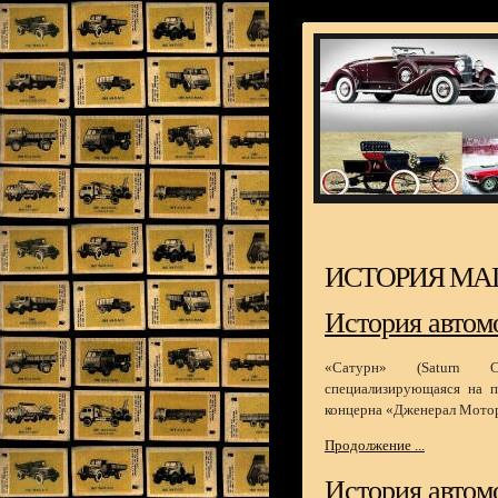
ИСТОРИЯ М
История автомо
«Сатурн» (Saturn Cor
специализирующаяся на пр
концерна «Дженерал Моторс
Продолжение ...
История автомо