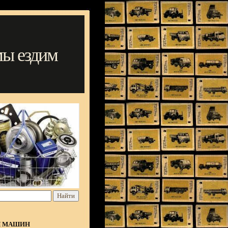
мы ездим
Я МАШИН