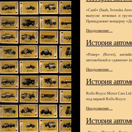
«Сааб» (Saab, Svenska Aero
выпуске легковых и грузо
Принадлежит концерну «Д
Продолжение ...
История автомо
«Ровер» (Rover), англи
автомобилей и «джипов» (м
Продолжение ...
История автомо
Rolls-Royce Motor Cars Lt
под маркой Rolls-Royce.
Продолжение ...
История автомо