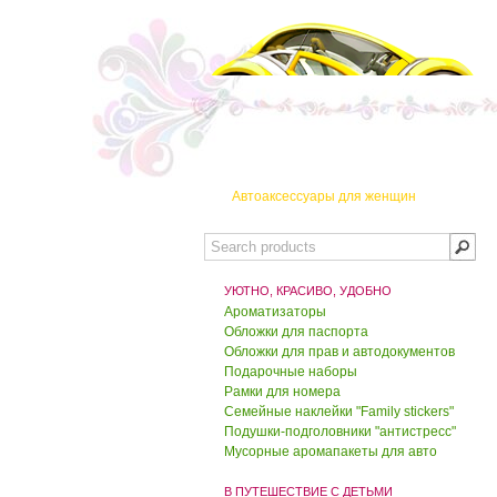
2180.00 руб.
1800.00 руб.
Набор "Леопард"
2180.00 руб.
1800.00 руб.
Автоаксессуары для женщин
Набор "Кошка-подружка"
УЮТНО, КРАСИВО, УДОБНО
2180.00 руб.
1800.00 руб.
Ароматизаторы
Обложки для паспорта
Обложки для прав и автодокументов
Обложка для
автодокументов "Белая"
Подарочные наборы
Рамки для номера
Семейные наклейки "Family stickers"
650.00 руб.
550.00 руб.
Подушки-подголовники "антистресс"
Мусорные аромапакеты для авто
Обложка для паспорта
"Красный крокодил"
В ПУТЕШЕСТВИЕ С ДЕТЬМИ