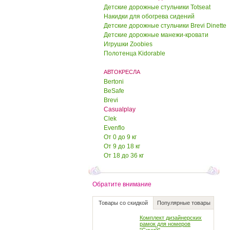
Детские дорожные стульчики Totseat
Накидки для обогрева сидений
600.00 руб.
500.00 руб.
Детские дорожные стульчики Brevi Dinette
Детские дорожные манежи-кровати
Дорожный детский
Игрушки Zoobies
стульчик Тотсит (Totseat)
Полотенца Kidorable
"Деним"
1700.00 руб.
АВТОКРЕСЛА
1650.00 руб.
Bertoni
BeSafe
Полотенце Kidorable
Brevi
"Коровка"
Casualplay
Clek
950.00 руб.
Evenflo
900.00 руб.
От 0 до 9 кг
От 9 до 18 кг
Полотенце Kidorable
От 18 до 36 кг
"Счастливый пират"
950.00 руб.
Обратите внимание
900.00 руб.
Товары со скидкой
Популярные товары
Комплект дизайнерских
рамок для номеров
"Синий"