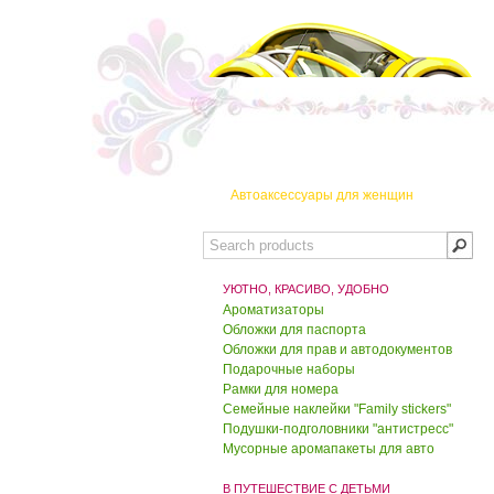
2180.00 руб.
1800.00 руб.
Набор "Леопард"
2180.00 руб.
1800.00 руб.
Автоаксессуары для женщин
Набор "Кошка-подружка"
2180.00 руб.
УЮТНО, КРАСИВО, УДОБНО
1800.00 руб.
Ароматизаторы
Обложки для паспорта
Обложка для
Обложки для прав и автодокументов
автодокументов "Белая"
Подарочные наборы
Рамки для номера
650.00 руб.
Семейные наклейки "Family stickers"
550.00 руб.
Подушки-подголовники "антистресс"
Мусорные аромапакеты для авто
Обложка для паспорта
"Красный крокодил"
В ПУТЕШЕСТВИЕ С ДЕТЬМИ