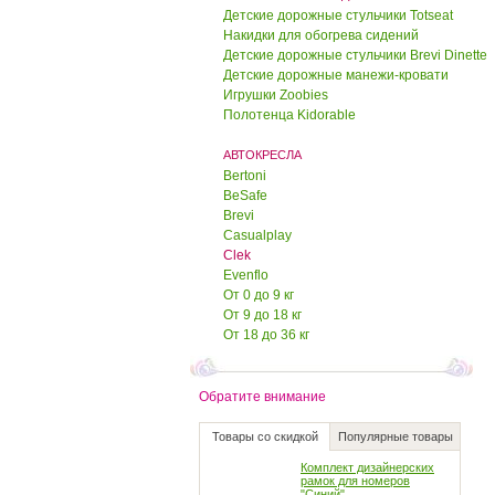
Детские дорожные стульчики Totseat
600.00 руб.
Накидки для обогрева сидений
500.00 руб.
Детские дорожные стульчики Brevi Dinette
Детские дорожные манежи-кровати
Дорожный детский
Игрушки Zoobies
стульчик Тотсит (Totseat)
"Деним"
Полотенца Kidorable
1700.00 руб.
АВТОКРЕСЛА
1650.00 руб.
Bertoni
BeSafe
Полотенце Kidorable
"Коровка"
Brevi
Casualplay
Clek
950.00 руб.
Evenflo
900.00 руб.
От 0 до 9 кг
От 9 до 18 кг
Полотенце Kidorable
"Счастливый пират"
От 18 до 36 кг
950.00 руб.
900.00 руб.
Обратите внимание
Комплект дизайнерских
Товары со скидкой
Популярные товары
рамок для номеров
"Синий"